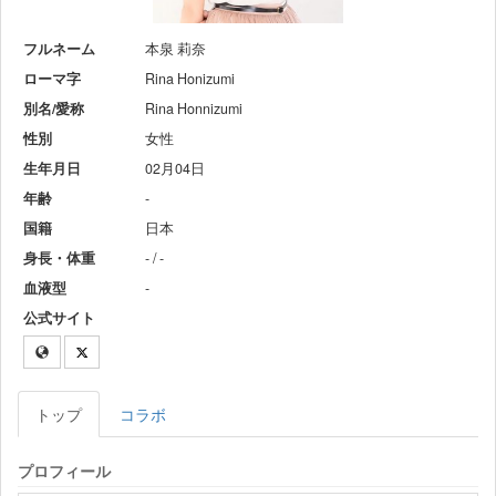
フルネーム
本泉 莉奈
ローマ字
Rina Honizumi
別名/愛称
Rina Honnizumi
性別
女性
生年月日
02月04日
年齢
-
国籍
日本
身長・体重
- / -
血液型
-
公式サイト
トップ
コラボ
プロフィール