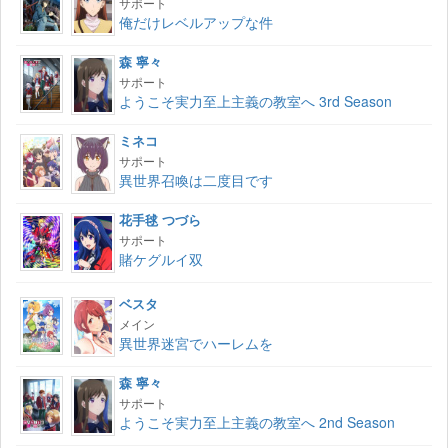
サポート
俺だけレベルアップな件
森 寧々
サポート
ようこそ実力至上主義の教室へ 3rd Season
ミネコ
サポート
異世界召喚は二度目です
花手毬 つづら
サポート
賭ケグルイ双
ベスタ
メイン
異世界迷宮でハーレムを
森 寧々
サポート
ようこそ実力至上主義の教室へ 2nd Season