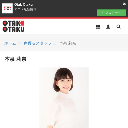
Otak Otaku
アニメ最新情報
インストール
Toggle
Toggle
Toggl
navigation
Akun
Searc
ホーム
声優＆スタッフ
本泉 莉奈
本泉 莉奈