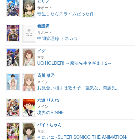
ピリノ
サポート
転生したらスライムだった件
看護師
サポート
中間管理録 トネガワ
メグ
サポート
UQ HOLDER! ～魔法先生ネギま！2～
斉川 菜乃
メイン
お見合い相手は教え子、強気な、問題児。
六道 りんね
メイン
境界のRINNE
バイトちゃん
サポート
そにアニ -SUPER SONICO THE ANIMATION-