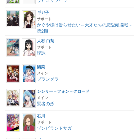
ラピスリライツ
ギガ子
サポート
かぐや様は告らせたい～天才たちの恋愛頭脳戦～
第2期
大村 白菊
サポート
球詠
陽菜
メイン
プランダラ
シシリー＝フォン＝クロード
メイン
賢者の孫
右川
サポート
ゾンビランドサガ