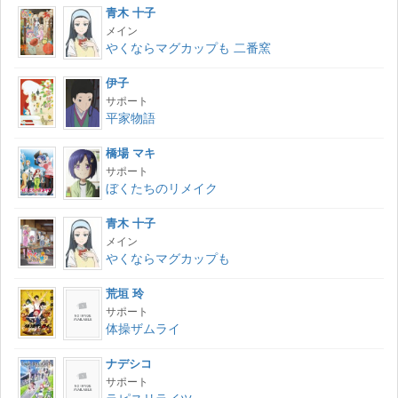
青木 十子
メイン
やくならマグカップも 二番窯
伊子
サポート
平家物語
橋場 マキ
サポート
ぼくたちのリメイク
青木 十子
メイン
やくならマグカップも
荒垣 玲
サポート
体操ザムライ
ナデシコ
サポート