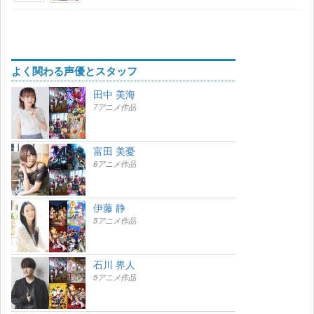
よく関わる声優とスタッフ
田中 美海
7アニメ作品
富田 美憂
6アニメ作品
伊藤 静
5アニメ作品
石川 界人
5アニメ作品