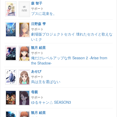
森 智子
サポート
ブスに花束を。
日野森 雫
サポート
劇場版プロジェクトセカイ 壊れたセカイと歌えな
いミク
観月 絵里
サポート
俺だけレベルアップな件 Season 2 -Arise from
the Shadow-
あせび
サポート
烏は主を選ばない
母親
サポート
ゆるキャン△ SEASON3
観月 絵里