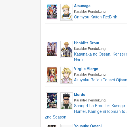
Atsunaga
Karakter Pendukung
Onmyou Kaiten Re:Birth
Henblitz Drout
Karakter Pendukung
Katainaka no Ossan, Kensei 
Naru
Virgile Vierge
Karakter Pendukung
Akuyaku Reijou Tensei Ojisa
Mordo
Karakter Pendukung
Shangri-La Frontier: Kusoge
Hunter, Kamige ni Idoman to 
2nd Season
Yousuke Ootani