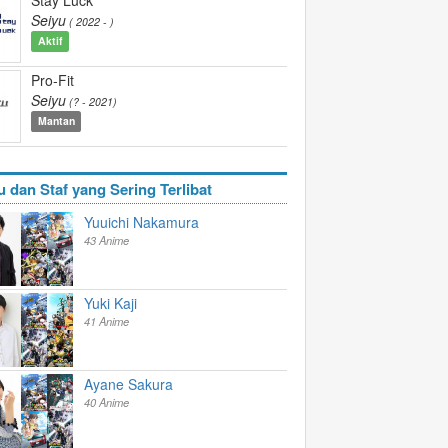
Seiyu
( 2022 - )
Aktif
Pro-Fit
Seiyu
(? - 2021)
Mantan
u dan Staf yang Sering Terlibat
Yuuichi Nakamura
43 Anime
Yuki Kaji
41 Anime
Ayane Sakura
40 Anime