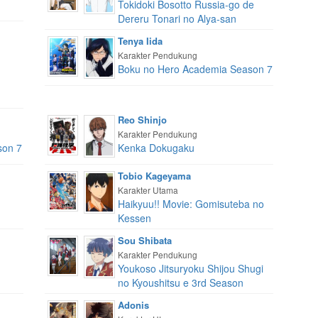
Tokidoki Bosotto Russia-go de
Dereru Tonari no Alya-san
Tenya Iida
Karakter Pendukung
Boku no Hero Academia Season 7
Reo Shinjo
Karakter Pendukung
son 7
Kenka Dokugaku
Tobio Kageyama
Karakter Utama
Haikyuu!! Movie: Gomisuteba no
Kessen
Sou Shibata
Karakter Pendukung
Youkoso Jitsuryoku Shijou Shugi
no Kyoushitsu e 3rd Season
Adonis