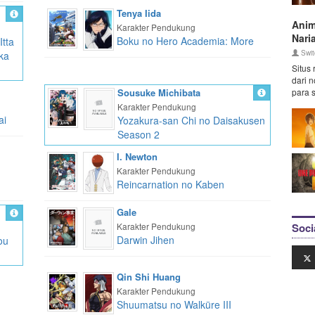
Tenya Iida
Anim
Karakter Pendukung
Nari
Boku no Hero Academia: More
Itta
Swit
ka
Situs
dari 
Sousuke Michibata
para 
Karakter Pendukung
ai
Yozakura-san Chi no Daisakusen
Season 2
I. Newton
Karakter Pendukung
Reincarnation no Kaben
Gale
Karakter Pendukung
Soci
Darwin Jihen
ou
Qin Shi Huang
Karakter Pendukung
Shuumatsu no Walküre III