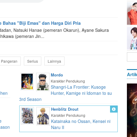
 Bahas "Biji Emas" dan Harga Diri Pria
adan, Natsuki Hanae (pemeran Okarun), Ayane Sakura
shikawa (pemeran Jin...
Pangeran
Serius
Lainnya
Artik
Mordo
Karakter Pendukung
Shangri-La Frontier: Kusoge
-hen
Hunter, Kamige ni Idoman to su
3rd Season
Henblitz Drout
Karakter Pendukung
e
Katainaka no Ossan, Kensei ni
eason
Naru II