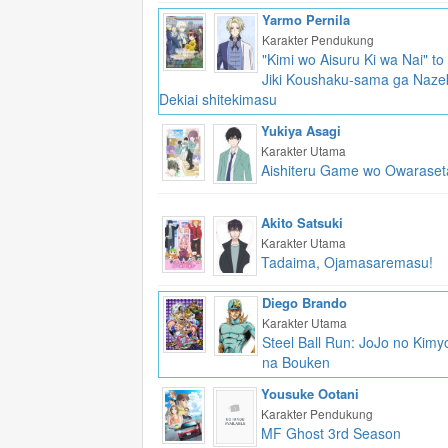
Yarmo Pernila
Karakter Pendukung
"Kimi wo Aisuru Ki wa Nai" to 
Jiki Koushaku-sama ga Naze
Dekiai shitekimasu
Yukiya Asagi
Karakter Utama
Aishiteru Game wo Owaraset
Akito Satsuki
Karakter Utama
Tadaima, Ojamasaremasu!
Diego Brando
Karakter Utama
Steel Ball Run: JoJo no Kimy
na Bouken
Yousuke Ootani
Karakter Pendukung
MF Ghost 3rd Season