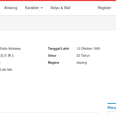
Anisong
Karakter
Seiyu & Staf
Register
Kaito Ishikawa
Tanggal Lahir
13 Oktober 1993
石川 界人
Umur
32 Tahun
-
Negara
Jepang
Laki-laki
Peru