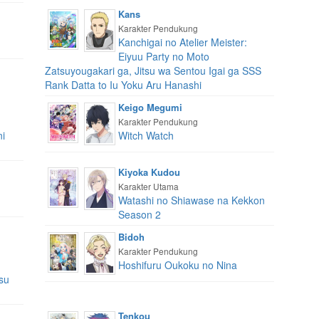
Kans
Karakter Pendukung
Kanchigai no Atelier Meister:
Eiyuu Party no Moto
Zatsuyougakari ga, Jitsu wa Sentou Igai ga SSS
Rank Datta to Iu Yoku Aru Hanashi
Keigo Megumi
Karakter Pendukung
ni
Witch Watch
Kiyoka Kudou
Karakter Utama
n
Watashi no Shiawase na Kekkon
Season 2
Bidoh
Karakter Pendukung
Hoshifuru Oukoku no Nina
su
Tenkou