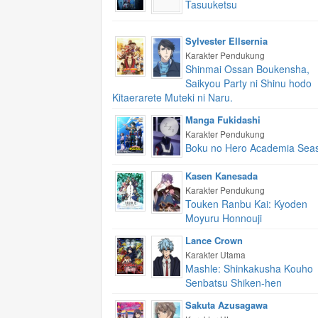
Tasuuketsu
Sylvester Ellsernia
Karakter Pendukung
Shinmai Ossan Boukensha,
Saikyou Party ni Shinu hodo
Kitaerarete Muteki ni Naru.
Manga Fukidashi
Karakter Pendukung
Boku no Hero Academia Sea
Kasen Kanesada
Karakter Pendukung
Touken Ranbu Kai: Kyoden
Moyuru Honnouji
Lance Crown
Karakter Utama
Mashle: Shinkakusha Kouho
Senbatsu Shiken-hen
Sakuta Azusagawa