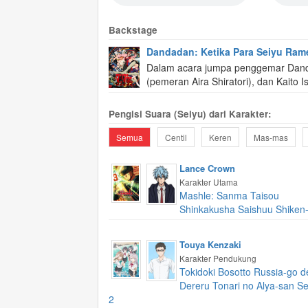
Backstage
Dandadan: Ketika Para Seiyu Rame
Dalam acara jumpa penggemar Dand
(pemeran Aira Shiratori), dan Kaito I
Pengisi Suara (Seiyu) dari Karakter:
Semua
Centil
Keren
Mas-mas
Lance Crown
Karakter Utama
Mashle: Sanma Taisou
Shinkakusha Saishuu Shiken
Touya Kenzaki
Karakter Pendukung
Tokidoki Bosotto Russia-go d
Dereru Tonari no Alya-san S
2