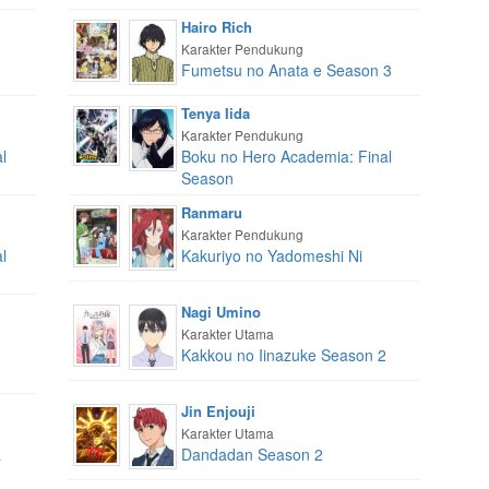
Hairo Rich
Karakter Pendukung
Fumetsu no Anata e Season 3
Tenya Iida
Karakter Pendukung
l
Boku no Hero Academia: Final
Season
Ranmaru
Karakter Pendukung
l
Kakuriyo no Yadomeshi Ni
Nagi Umino
Karakter Utama
Kakkou no Iinazuke Season 2
Jin Enjouji
Karakter Utama
a
Dandadan Season 2