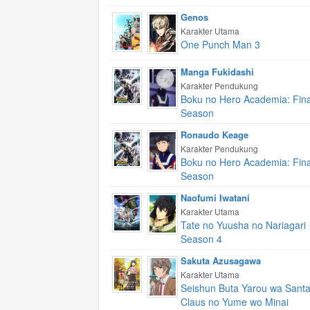
Genos
Karakter Utama
One Punch Man 3
Manga Fukidashi
Karakter Pendukung
Boku no Hero Academia: Fina
Season
Ronaudo Keage
Karakter Pendukung
Boku no Hero Academia: Fina
Season
Naofumi Iwatani
Karakter Utama
Tate no Yuusha no Nariagari
Season 4
Sakuta Azusagawa
Karakter Utama
Seishun Buta Yarou wa Sant
Claus no Yume wo Minai