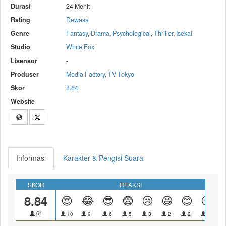
Durasi
24 Menit
Rating
Dewasa
Genre
Fantasy
,
Drama
,
Psychological
,
Thriller
,
Isekai
Studio
White Fox
Lisensor
-
Produser
Media Factory
,
TV Tokyo
Skor
8.84
Website
Informasi
Karakter & Pengisi Suara
SKOR
REAKSI
8.84
😍
😂
😎
😨
😢
😆
😊
😲
61
10
9
6
5
3
2
2
1