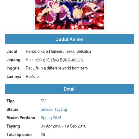
Judul Anime
Judul
Re:Zero kara Hajimeru Isekai Seikatsu
Jepang
Re：ゼロから始める異世界生活
Inggris
Re: Life in a different world from zero
Lainnya
ReZero
Detail
Tipe
TV
Status
Selesai Tayang
Musim Perdana
Spring 2016
Tayang
04 Apr 2016 - 19 Sep 2016
Total Episode
25