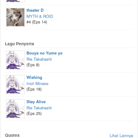
theater D
MYTH & ROID
#4 (Eps 14)
Lagu Penyerta
Bouya no Yume yo
Rie Takahashi
(Eps 8)
Wishing
Inori Minase
(Eps 18)
Stay Alive
Rie Takahashi
(Eps 25)
Quotes
Lihat Lainnya