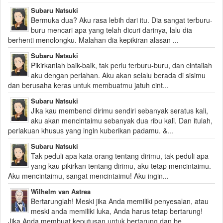
Subaru Natsuki
Bermuka dua? Aku rasa lebih dari itu. Dia sangat terburu-
buru mencari apa yang telah dicuri darinya, lalu dia
berhenti menolongku. Malahan dia kepikiran alasan ...
Subaru Natsuki
Pikirkanlah baik-baik, tak perlu terburu-buru, dan cintailah
aku dengan perlahan. Aku akan selalu berada di sisimu
dan berusaha keras untuk membuatmu jatuh cint...
Subaru Natsuki
Jika kau membenci dirimu sendiri sebanyak seratus kali,
aku akan mencintaimu sebanyak dua ribu kali. Dan itulah,
perlakuan khusus yang ingin kuberikan padamu. &...
Subaru Natsuki
Tak peduli apa kata orang tentang dirimu, tak peduli apa
yang kau pikirkan tentang dirimu, aku tetap mencintaimu.
Aku mencintaimu, sangat mencintaimu! Aku ingin...
Wilhelm van Astrea
Bertarunglah! Meski jika Anda memiliki penyesalan, atau
meski anda memiliki luka, Anda harus tetap bertarung!
Jika Anda membuat keputusan untuk bertarung dan be...