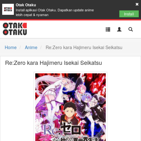
Otak Otaku
Install aplikasi Otak Otaku. Dapatkan update anime
Install
lebih cepat & nyaman
Toggle
Toggle
Toggl
navigation
Akun
Searc
Home
Anime
Re:Zero kara Hajimeru Isekai Seikatsu
Re:Zero kara Hajimeru Isekai Seikatsu