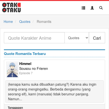
Toggle
Toggle
Toggl
navigation
Akun
Searc
Home
Quotes
Romantis
Cari
Quote Romantis Terbaru
Himmel
Sousou no Frieren
Episode 7
(kenapa kamu suka dibuatkan patung?) Karena aku ingin
orang-orang mengingatku. Berbeda denganmu (yang
seorang elf), kami (manusia) tidak berumur panjang.
Namun...
Tanggapan