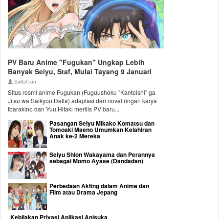
PV Baru Anime "Fugukan" Ungkap Lebih
Banyak Seiyu, Staf, Mulai Tayang 9 Januari
Switch-on
Situs resmi anime Fugukan (Fuguushoku "Kanteishi" ga
Jitsu wa Saikyou Datta) adaptasi dari novel ringan karya
Ibarakino dan Yuu Hitaki merilis PV baru...
Pasangan Seiyu Mikako Komatsu dan
Tomoaki Maeno Umumkan Kelahiran
Anak ke-2 Mereka
Seiyu Shion Wakayama dan Perannya
sebagai Momo Ayase (Dandadan)
Perbedaan Akting dalam Anime dan
Film atau Drama Jepang
Kebijakan Privasi Aplikasi Anisuka