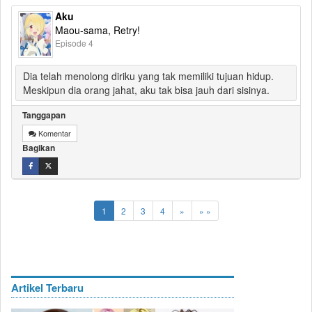
Aku
Maou-sama, Retry!
Episode 4
Dia telah menolong diriku yang tak memiliki tujuan hidup.
Meskipun dia orang jahat, aku tak bisa jauh dari sisinya.
Tanggapan
Komentar
Bagikan
1
2
3
4
»
» »
Artikel Terbaru