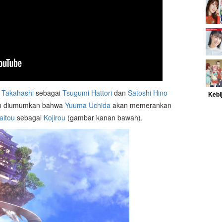
 Takahashi
sebagai
Tsugumi Hattori
dan
Satoshi Hino
Kebi
ah diumumkan bahwa
Yuuma Uchida
akan memerankan
aitou
sebagai
Kojirou
(gambar kanan bawah).