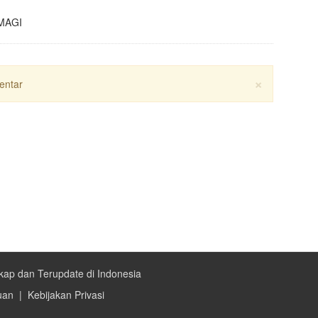
 MAGI
×
entar
kap dan Terupdate di Indonesia
uan
|
Kebijakan Privasi