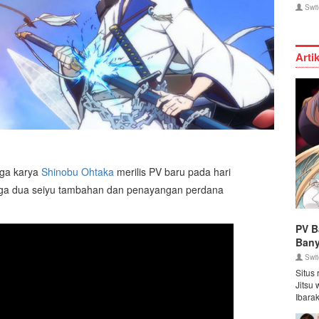
Swit
Arti
nga karya
Shinobu Ohtaka
merilis PV baru pada hari
ga dua seiyu tambahan dan penayangan perdana
PV B
Bany
Swit
Situs
Jitsu
Ibarak