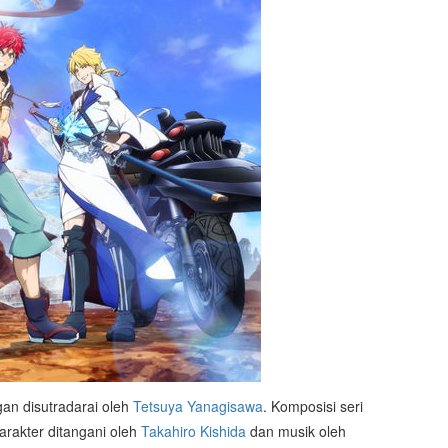
an disutradarai oleh
Tetsuya Yanagisawa
. Komposisi seri
arakter ditangani oleh
Takahiro Kishida
dan musik oleh