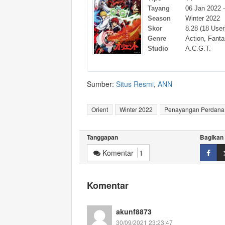
Tayang
06 Jan 2022 
Season
Winter 2022
Skor
8.28 (18 User
Genre
Action
,
Fanta
Studio
A.C.G.T.
Sumber:
Situs Resmi
,
ANN
Orient
Winter 2022
Penayangan Perdana
Tanggapan
Bagikan
Komentar
1
Komentar
akunf8873
30/09/2021 23:23:47