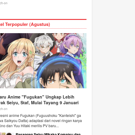
ch-on
kel Terpopuler (Agustus)
aru Anime "Fugukan" Ungkap Lebih
ak Seiyu, Staf, Mulai Tayang 9 Januari
ch-on
 resmi anime Fugukan (Fuguushoku "Kanteishi" ga
 wa Saikyou Datta) adaptasi dari novel ringan karya
ino dan Yuu Hitaki merilis PV baru...
Pasangan Seiyu Mikako Komatsu dan