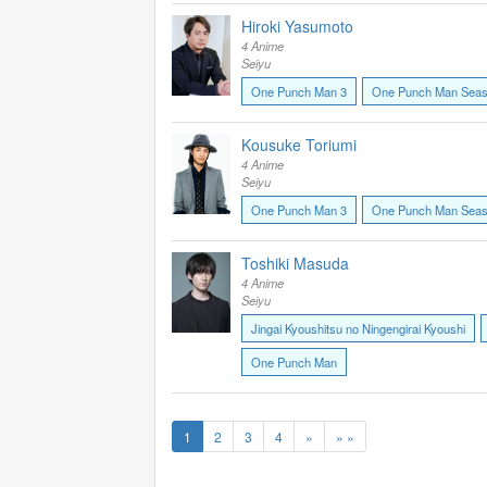
Hiroki Yasumoto
4 Anime
Seiyu
One Punch Man 3
One Punch Man Seas
Kousuke Toriumi
4 Anime
Seiyu
One Punch Man 3
One Punch Man Seas
Toshiki Masuda
4 Anime
Seiyu
Jingai Kyoushitsu no Ningengirai Kyoushi
One Punch Man
1
2
3
4
»
» »