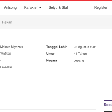
Anisong
Karakter
Seiyu & Staf
Register
Rekan
Makoto Miyazaki
Tanggal Lahir
28 Agustus 1981
宮崎 誠
Umur
44 Tahun
-
Negara
Jepang
Laki-laki
Soci