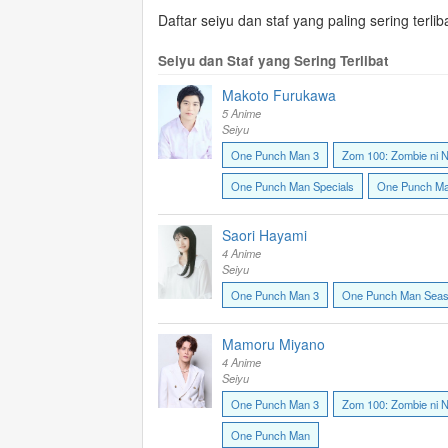
Daftar seiyu dan staf yang paling sering ter
Seiyu dan Staf yang Sering Terlibat
Makoto Furukawa
5 Anime
Seiyu
One Punch Man 3
Zom 100: Zombie ni N
One Punch Man Specials
One Punch M
Saori Hayami
4 Anime
Seiyu
One Punch Man 3
One Punch Man Seas
Mamoru Miyano
4 Anime
Seiyu
One Punch Man 3
Zom 100: Zombie ni N
One Punch Man