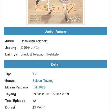
Judul Anime
Judul
Hoshikuzu Telepath
Jepang
星屑テレパス
Lainnya
Stardust Telepath, Hoshitele
Detail
Tipe
TV
Status
Selesai Tayang
Musim Perdana
Fall 2023
Tayang
09 Okt 2023 - 25 Des 2023
Total Episode
12
Durasi
23 Menit