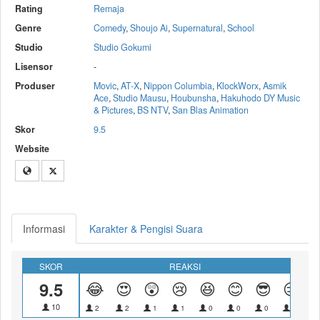
Rating
Remaja
Genre
Comedy
,
Shoujo Ai
,
Supernatural
,
School
Studio
Studio Gokumi
Lisensor
-
Produser
Movic
,
AT-X
,
Nippon Columbia
,
KlockWorx
,
Asmik
Ace
,
Studio Mausu
,
Houbunsha
,
Hakuhodo DY Music
& Pictures
,
BS NTV
,
San Blas Animation
Skor
9.5
Website
Informasi
Karakter & Pengisi Suara
SKOR
REAKSI
9.5
😂
😍
😲
😢
😆
😊
😎
😑
10
2
2
1
1
0
0
0
0