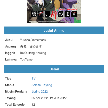
Judul Anime
Judul
Yuusha, Yamemasu
Jepang
勇者、辞めます
Inggris
I'm Quitting Heroing
Lainnya
YuuYame
Detail
Tipe
TV
Status
Selesai Tayang
Musim Perdana
Spring 2022
Tayang
05 Apr 2022 - 21 Jun 2022
Total Episode
12