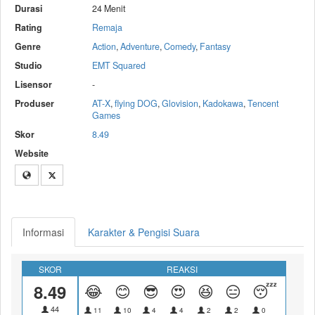
Durasi
24 Menit
Rating
Remaja
Genre
Action
,
Adventure
,
Comedy
,
Fantasy
Studio
EMT Squared
Lisensor
-
Produser
AT-X
,
flying DOG
,
Glovision
,
Kadokawa
,
Tencent
Games
Skor
8.49
Website
Informasi
Karakter & Pengisi Suara
SKOR
REAKSI
8.49
😂
😊
😎
😍
😆
😑
😴
😝
44
11
10
4
4
2
2
0
0