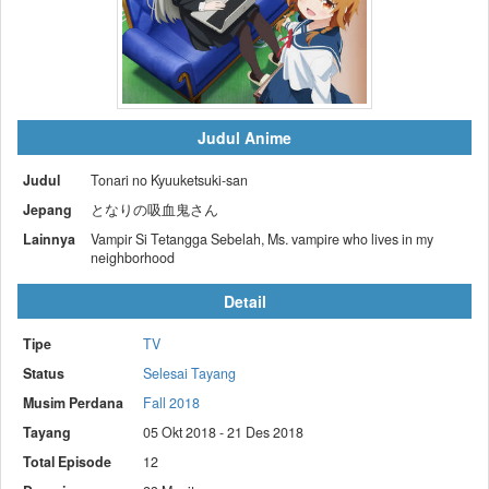
Judul Anime
Judul
Tonari no Kyuuketsuki-san
Jepang
となりの吸血鬼さん
Lainnya
Vampir Si Tetangga Sebelah, Ms. vampire who lives in my
neighborhood
Detail
Tipe
TV
Status
Selesai Tayang
Musim Perdana
Fall 2018
Tayang
05 Okt 2018 - 21 Des 2018
Total Episode
12