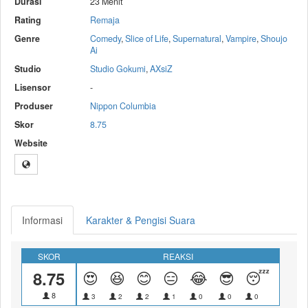
Durasi
23 Menit
Rating
Remaja
Genre
Comedy
,
Slice of Life
,
Supernatural
,
Vampire
,
Shoujo
Ai
Studio
Studio Gokumi
,
AXsiZ
Lisensor
-
Produser
Nippon Columbia
Skor
8.75
Website
Informasi
Karakter & Pengisi Suara
SKOR
REAKSI
8.75
😍
😆
😊
😑
😂
😎
😴
😝
8
3
2
2
1
0
0
0
0