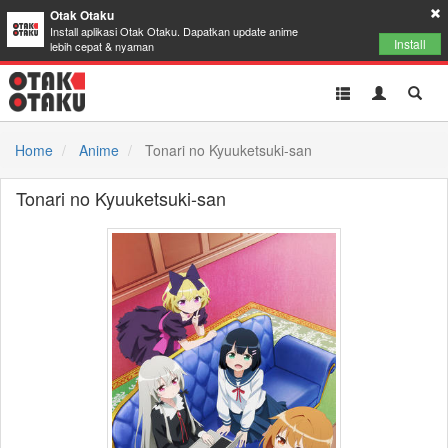
Otak Otaku
Install aplikasi Otak Otaku. Dapatkan update anime
Install
lebih cepat & nyaman
Toggle
Toggle
Toggl
navigation
Akun
Searc
Home
Anime
Tonari no Kyuuketsuki-san
Tonari no Kyuuketsuki-san