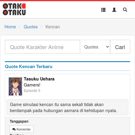
Toggle
Toggle
Toggl
navigation
Akun
Searc
Home
Quotes
Kencan
Cari
Quote Kencan Terbaru
Tasuku Uehara
Gamers!
Episode 5
Game simulasi kencan itu sama sekali tidak akan
berdampak pada hubungan asmara di kehidupan nyata.
Tanggapan
Komentar