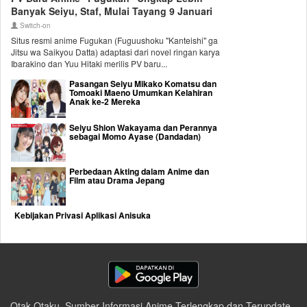
Banyak Seiyu, Staf, Mulai Tayang 9 Januari
Switch-on
Situs resmi anime Fugukan (Fuguushoku "Kanteishi" ga
Jitsu wa Saikyou Datta) adaptasi dari novel ringan karya
Ibarakino dan Yuu Hitaki merilis PV baru...
Pasangan Seiyu Mikako Komatsu dan
Tomoaki Maeno Umumkan Kelahiran
Anak ke-2 Mereka
Seiyu Shion Wakayama dan Perannya
sebagai Momo Ayase (Dandadan)
Perbedaan Akting dalam Anime dan
Film atau Drama Jepang
Kebijakan Privasi Aplikasi Anisuka
Otak Otaku, Sumber Informasi Anime Terlengkap dan Terupdate