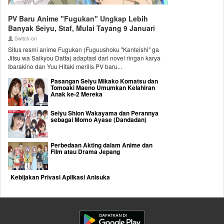
PV Baru Anime "Fugukan" Ungkap Lebih
Banyak Seiyu, Staf, Mulai Tayang 9 Januari
Switch-on
Situs resmi anime Fugukan (Fuguushoku "Kanteishi" ga
Jitsu wa Saikyou Datta) adaptasi dari novel ringan karya
Ibarakino dan Yuu Hitaki merilis PV baru...
Pasangan Seiyu Mikako Komatsu dan
Tomoaki Maeno Umumkan Kelahiran
Anak ke-2 Mereka
Seiyu Shion Wakayama dan Perannya
sebagai Momo Ayase (Dandadan)
Perbedaan Akting dalam Anime dan
Film atau Drama Jepang
Kebijakan Privasi Aplikasi Anisuka