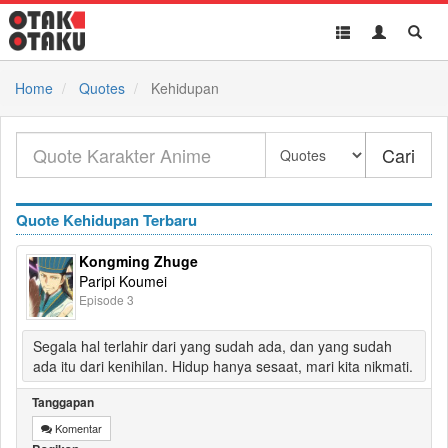
Toggle
Toggle
Toggl
navigation
Akun
Searc
Home
Quotes
Kehidupan
Cari
Quote Kehidupan Terbaru
Kongming Zhuge
Paripi Koumei
Episode 3
Segala hal terlahir dari yang sudah ada, dan yang sudah
ada itu dari kenihilan. Hidup hanya sesaat, mari kita nikmati.
Tanggapan
Komentar