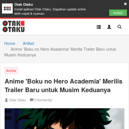
Otak Otaku
Install aplikasi Otak Otaku. Dapatkan update anime
Install
lebih cepat & nyaman
Toggle
Toggle
Toggl
navigation
Akun
Searc
Home
Artikel
Anime 'Boku no Hero Academia' Merilis Trailer Baru untuk
Musim Keduanya
Anime
Anime 'Boku no Hero Academia' Merilis
Trailer Baru untuk Musim Keduanya
Otak Otaku
0
Komentar