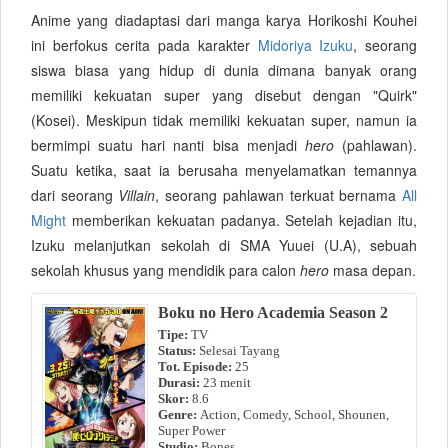
Anime yang diadaptasi dari manga karya Horikoshi Kouhei
ini berfokus cerita pada karakter
Midoriya Izuku
, seorang
siswa biasa yang hidup di dunia dimana banyak orang
memiliki kekuatan super yang disebut dengan "Quirk"
(Kosei). Meskipun tidak memiliki kekuatan
super
, namun ia
bermimpi suatu hari nanti bisa menjadi
hero
(pahlawan).
Suatu ketika, saat ia berusaha menyelamatkan temannya
dari seorang
Villain
, seorang pahlawan terkuat bernama
All
Might
memberikan kekuatan padanya. Setelah kejadian itu,
Izuku melanjutkan sekolah di SMA Yuuei (U.A), sebuah
sekolah khusus yang mendidik para calon
hero
masa depan.