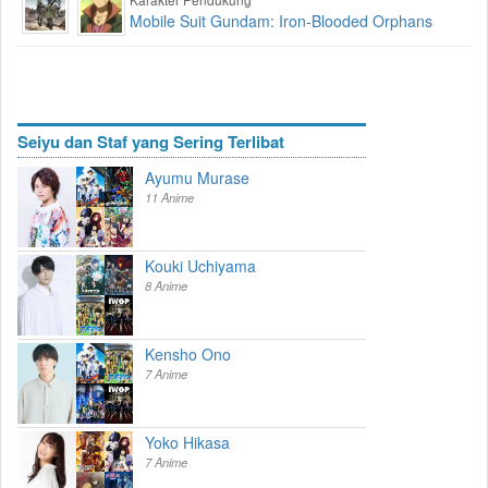
Mobile Suit Gundam: Iron-Blooded Orphans
Seiyu dan Staf yang Sering Terlibat
Ayumu Murase
11 Anime
Kouki Uchiyama
8 Anime
Kensho Ono
7 Anime
Yoko Hikasa
7 Anime