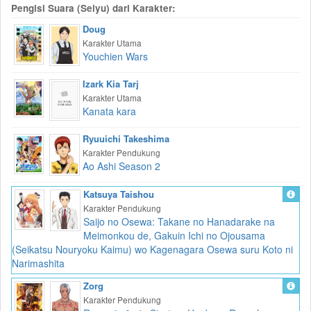
Pengisi Suara (Seiyu) dari Karakter:
Doug
Karakter Utama
Youchien Wars
Izark Kia Tarj
Karakter Utama
Kanata kara
Ryuuichi Takeshima
Karakter Pendukung
Ao Ashi Season 2
Katsuya Taishou
Karakter Pendukung
Saijo no Osewa: Takane no Hanadarake na
Meimonkou de, Gakuin Ichi no Ojousama
(Seikatsu Nouryoku Kaimu) wo Kagenagara Osewa suru Koto ni
Narimashita
Zorg
Karakter Pendukung