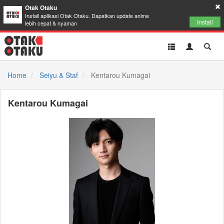
Otak Otaku
Install aplikasi Otak Otaku. Dapatkan update anime
Install
lebih cepat & nyaman
Toggle
Toggle
Toggl
navigation
Akun
Searc
Home
Seiyu & Staf
Kentarou Kumagai
Kentarou Kumagai