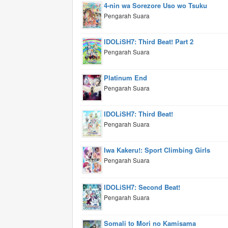
4-nin wa Sorezore Uso wo Tsuku
Pengarah Suara
IDOLiSH7: Third Beat! Part 2
Pengarah Suara
Platinum End
Pengarah Suara
IDOLiSH7: Third Beat!
Pengarah Suara
Iwa Kakeru!: Sport Climbing Girls
Pengarah Suara
IDOLiSH7: Second Beat!
Pengarah Suara
Somali to Mori no Kamisama