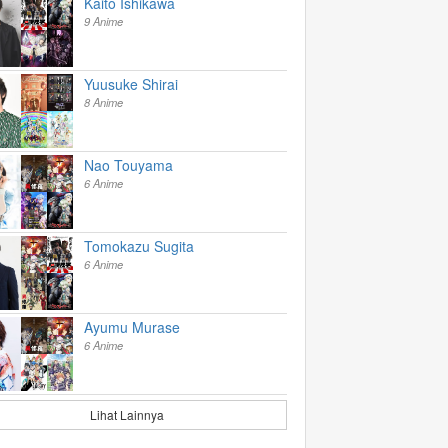
Kaito Ishikawa
9 Anime
Yuusuke Shirai
8 Anime
Nao Touyama
6 Anime
Tomokazu Sugita
6 Anime
Ayumu Murase
6 Anime
Lihat Lainnya