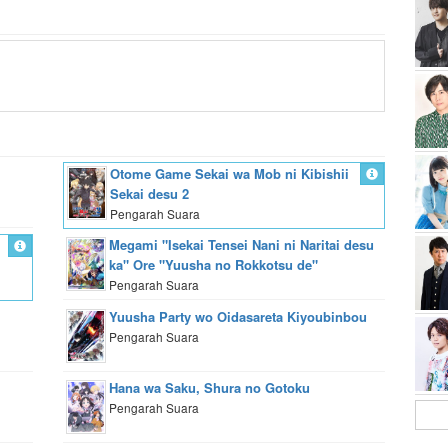
Otome Game Sekai wa Mob ni Kibishii
Sekai desu 2
Pengarah Suara
Megami "Isekai Tensei Nani ni Naritai desu
ka" Ore "Yuusha no Rokkotsu de"
Pengarah Suara
Yuusha Party wo Oidasareta Kiyoubinbou
Pengarah Suara
Hana wa Saku, Shura no Gotoku
Pengarah Suara