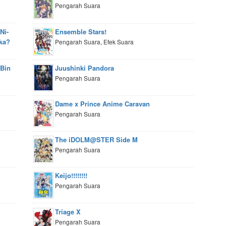
Pengarah Suara
Ni-
Ensemble Stars!
ka?
Pengarah Suara, Efek Suara
 Bin
Juushinki Pandora
Pengarah Suara
Dame x Prince Anime Caravan
Pengarah Suara
The iDOLM@STER Side M
Pengarah Suara
Keijo!!!!!!!!
Pengarah Suara
Triage X
Pengarah Suara