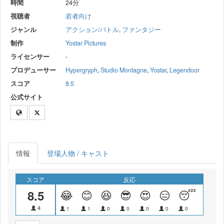
時間
24分
視聴者
若者向け
ジャンル
アクション/バトル
,
ファンタジー
制作
Yostar Pictures
ライセンサー
-
プロデューサー
Hypergryph
,
Studio Montagne
,
Yostar
,
Legendoor
スコア
8.5
公式サイト
情報
登場人物 / キャスト
スコア
反応
8.5
😂
😊
😆
😎
😍
😑
😴
😝
4
1
1
0
0
0
0
0
0