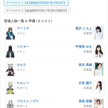
アークナイツ【冬隠帰路/PERISH IN FROST】
アークナイツ【焔燼曙明/RISE FROM EMBER】
登場人物一覧 & 声優 (キャスト)
アーミヤ
黒沢 ともよ
メイン
日本語
ドクター
甲斐田 ゆき
メイン
日本語
タルラ
坂本 真綾
メイン
日本語
ケルシー
日笠 陽子
サポート
日本語
フロストノヴァ
高垣 彩陽
サポート
日本語