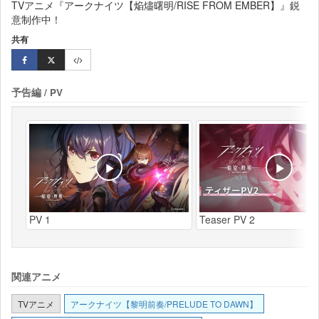
TVアニメ『アークナイツ【焔燼曙明/RISE FROM EMBER】』鋭
意制作中！
共有
予告編 / PV
PV 1
Teaser PV 2
関連アニメ
TVアニメ
アークナイツ【黎明前奏/PRELUDE TO DAWN】