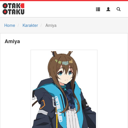
Toggle
Toggle
Toggl
navigation
Akun
Searc
Home
Karakter
Amiya
Amiya