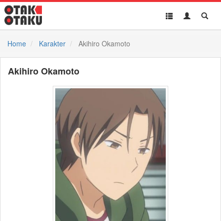
Toggle
Toggle
Toggl
navigation
Akun
Searc
Home
Karakter
Akihiro Okamoto
Akihiro Okamoto