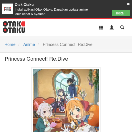
Otak Otaku
Install aplikasi Otak Otaku. Dapatkan update anime
Install
lebih cepat & nyaman
Toggle
Toggle
Toggl
navigation
Akun
Searc
Home
Anime
Princess Connect! Re:Dive
Princess Connect! Re:Dive