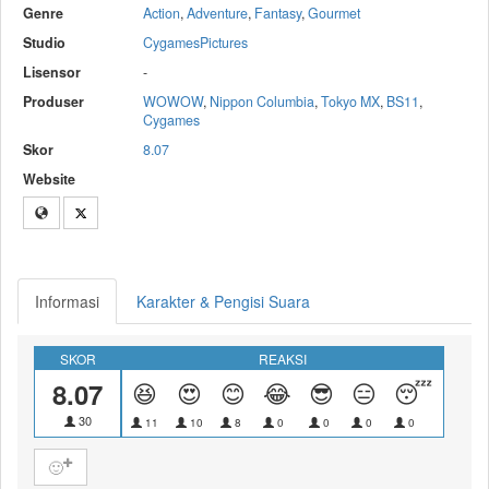
Genre
Action
,
Adventure
,
Fantasy
,
Gourmet
Studio
CygamesPictures
Lisensor
-
Produser
WOWOW
,
Nippon Columbia
,
Tokyo MX
,
BS11
,
Cygames
Skor
8.07
Website
Informasi
Karakter & Pengisi Suara
SKOR
REAKSI
8.07
😆
😍
😊
😂
😎
😑
😴
😝
30
11
10
8
0
0
0
0
0
🙂