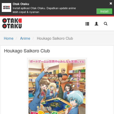
Otak Otaku
Install aplikasi Otak Otaku. Dapatkan update anime
Install
lebih cepat & nyaman
Toggle
Toggle
Toggl
navigation
Akun
Searc
Home
Anime
Houkago Saikoro Club
Houkago Saikoro Club