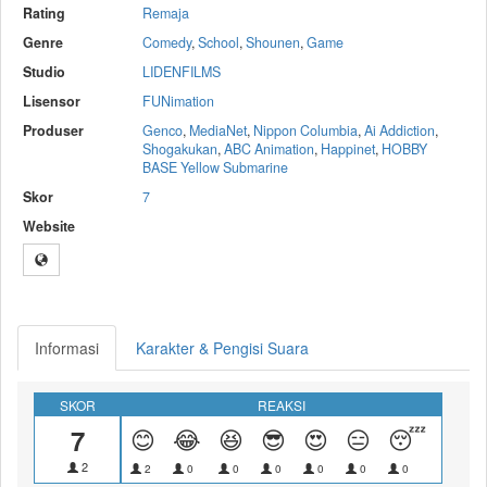
Rating
Remaja
Genre
Comedy
,
School
,
Shounen
,
Game
Studio
LIDENFILMS
Lisensor
FUNimation
Produser
Genco
,
MediaNet
,
Nippon Columbia
,
Ai Addiction
,
Shogakukan
,
ABC Animation
,
Happinet
,
HOBBY
BASE Yellow Submarine
Skor
7
Website
Informasi
Karakter & Pengisi Suara
SKOR
REAKSI
7
😊
😂
😆
😎
😍
😑
😴
😝
2
2
0
0
0
0
0
0
0