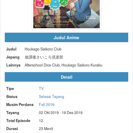
Judul Anime
Judul
Houkago Saikoro Club
Jepang
放課後さいころ倶楽部
Lainnya
Afterschool Dice Club, Houkago Saikoro Kurabu
Detail
Tipe
TV
Status
Selesai Tayang
Musim Perdana
Fall 2019
Tayang
02 Okt 2019 - 19 Des 2019
Total Episode
12
Durasi
23 Menit