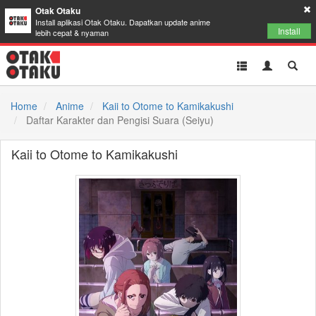
Otak Otaku
Install aplikasi Otak Otaku. Dapatkan update anime
Install
lebih cepat & nyaman
Toggle
Toggle
Toggl
navigation
Akun
Searc
Home
Anime
Kaii to Otome to Kamikakushi
Daftar Karakter dan Pengisi Suara (Seiyu)
Kaii to Otome to Kamikakushi