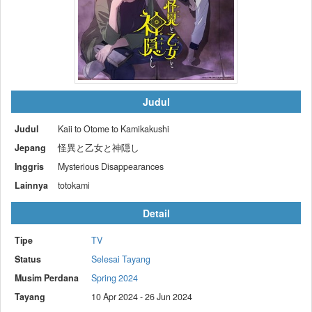
Judul
Judul
Kaii to Otome to Kamikakushi
Jepang
怪異と乙女と神隠し
Inggris
Mysterious Disappearances
Lainnya
totokami
Detail
Tipe
TV
Status
Selesai Tayang
Musim Perdana
Spring 2024
Tayang
10 Apr 2024 - 26 Jun 2024