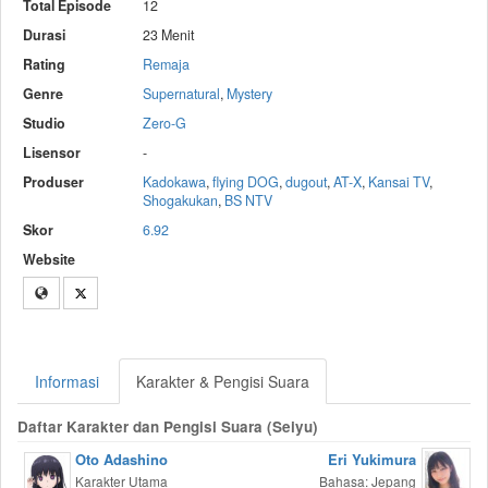
Total Episode
12
Durasi
23 Menit
Rating
Remaja
Genre
Supernatural
,
Mystery
Studio
Zero-G
Lisensor
-
Produser
Kadokawa
,
flying DOG
,
dugout
,
AT-X
,
Kansai TV
,
Shogakukan
,
BS NTV
Skor
6.92
Website
Informasi
Karakter & Pengisi Suara
Daftar Karakter dan Pengisi Suara (Seiyu)
Oto Adashino
Eri Yukimura
Karakter Utama
Bahasa: Jepang