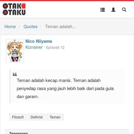
Toggle
Toggle
Toggl
navigation
Akun
Searc
Home
Quotes
Teman adalah...
Nico Niiyama
Kiznaiver
- Episode 12
Teman adalah kecap manis. Teman adalah
penyedap rasa yang jauh lebih baik dari pada gula
dan garam.
Filosofi
Definisi
Teman
Tanggapan