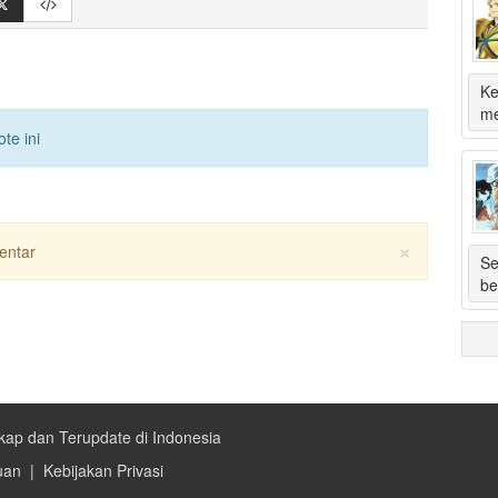
Ke
me
te ini
×
entar
Se
be
kap dan Terupdate di Indonesia
uan
|
Kebijakan Privasi