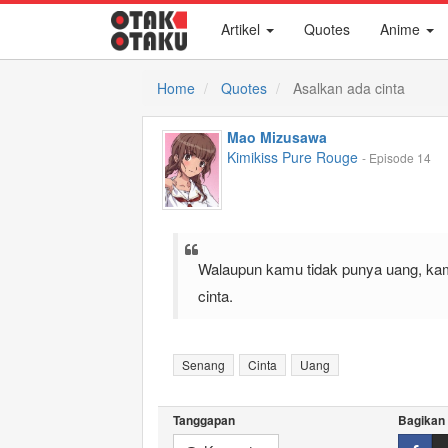
Artikel
Quotes
Anime
Home
Quotes
Asalkan ada cinta
Mao Mizusawa
Kimikiss Pure Rouge
- Episode 14
Walaupun kamu tidak punya uang, ka
cinta.
Senang
Cinta
Uang
Tanggapan
Bagikan