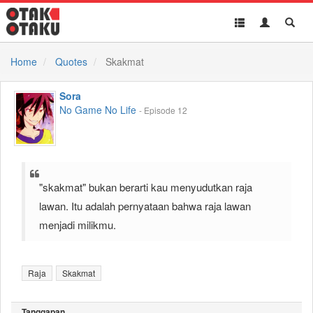
Toggle
Toggle
Toggl
navigation
Akun
Searc
Home
Quotes
Skakmat
Sora
No Game No Life
- Episode 12
"skakmat" bukan berarti kau menyudutkan raja
lawan. Itu adalah pernyataan bahwa raja lawan
menjadi milikmu.
Raja
Skakmat
Tanggapan