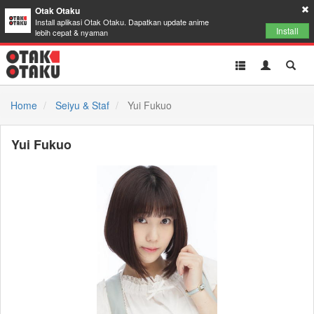
Otak Otaku
Install aplikasi Otak Otaku. Dapatkan update anime
Install
lebih cepat & nyaman
Toggle
Toggle
Toggl
navigation
Akun
Searc
Home
Seiyu & Staf
Yui Fukuo
Yui Fukuo