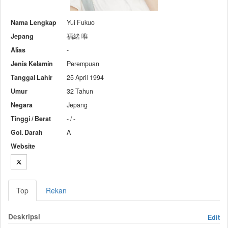
Nama Lengkap
Yui Fukuo
Jepang
福緒 唯
Alias
-
Jenis Kelamin
Perempuan
Tanggal Lahir
25 April 1994
Umur
32 Tahun
Negara
Jepang
Tinggi / Berat
- / -
Gol. Darah
A
Website
Top
Rekan
Deskripsi
Edit