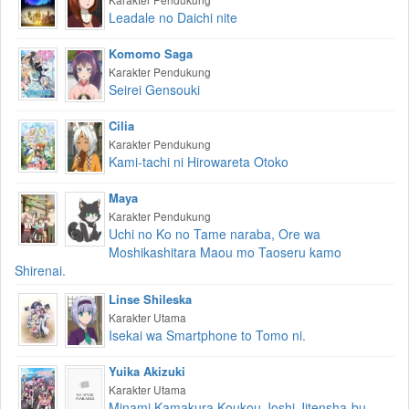
Leadale no Daichi nite
Komomo Saga
Karakter Pendukung
Seirei Gensouki
Cilia
Karakter Pendukung
Kami-tachi ni Hirowareta Otoko
Maya
Karakter Pendukung
Uchi no Ko no Tame naraba, Ore wa
Moshikashitara Maou mo Taoseru kamo
Shirenai.
Linse Shileska
Karakter Utama
Isekai wa Smartphone to Tomo ni.
Yuika Akizuki
Karakter Utama
Minami Kamakura Koukou Joshi Jitensha-bu