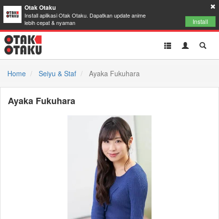
Otak Otaku
Install aplikasi Otak Otaku. Dapatkan update anime
Install
lebih cepat & nyaman
Toggle
Toggle
Toggl
navigation
Akun
Searc
Home
Seiyu & Staf
Ayaka Fukuhara
Ayaka Fukuhara