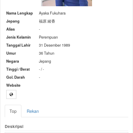
Nama Lengkap
Ayaka Fukuhara
Jepang
福原 綾香
Alias
-
Jenis Kelamin
Perempuan
Tanggal Lahir
31 Desember 1989
Umur
36 Tahun
Negara
Jepang
Tinggi / Berat
- / -
Gol. Darah
-
Website
Top
Rekan
Deskripsi