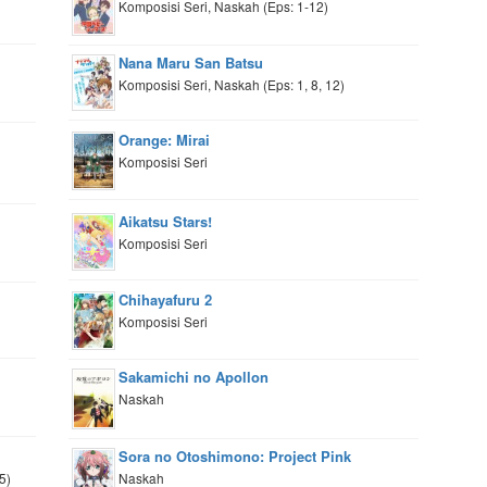
Komposisi Seri, Naskah (Eps: 1-12)
Nana Maru San Batsu
Komposisi Seri, Naskah (Eps: 1, 8, 12)
Orange: Mirai
Komposisi Seri
Aikatsu Stars!
Komposisi Seri
Chihayafuru 2
Komposisi Seri
Sakamichi no Apollon
Naskah
Sora no Otoshimono: Project Pink
5)
Naskah