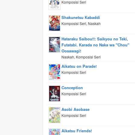
Komposisi Seri
Shakunetsu Kabaddi
Komposisi Seri, Naskah
Hataraku Saibou!!: Saikyou no Teki,
Futatabi. Karada no Naka wa "Chou"
Oosawagi!
Naskah, Komposisi Seri
Aikatsu on Parade!
Komposisi Seri
Conception
Komposisi Seri
Asobi Asobase
Komposisi Seri
Aikatsu Friends!