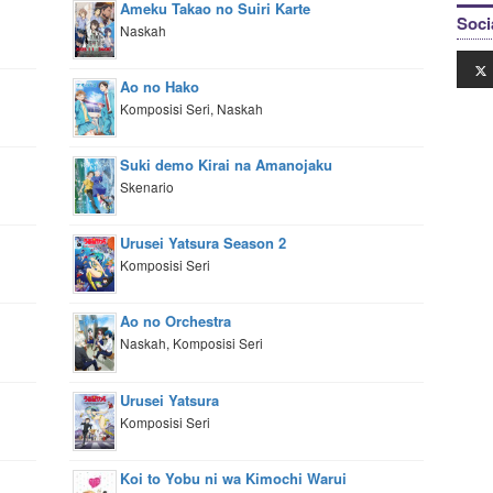
Ameku Takao no Suiri Karte
Soci
Naskah
Ao no Hako
Komposisi Seri, Naskah
Suki demo Kirai na Amanojaku
Skenario
Urusei Yatsura Season 2
Komposisi Seri
Ao no Orchestra
Naskah, Komposisi Seri
Urusei Yatsura
Komposisi Seri
Koi to Yobu ni wa Kimochi Warui