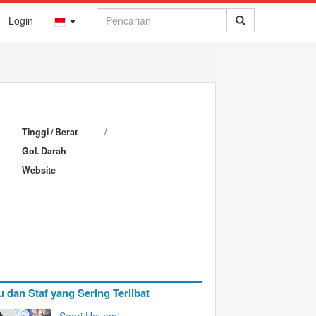
Login
Tinggi / Berat
- / -
Gol. Darah
-
Website
-
u dan Staf yang Sering Terlibat
Saori Hayami