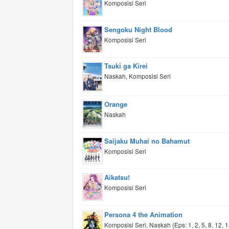
Komposisi Seri
Sengoku Night Blood
Komposisi Seri
Tsuki ga Kirei
Naskah, Komposisi Seri
Orange
Naskah
Saijaku Muhai no Bahamut
Komposisi Seri
Aikatsu!
Komposisi Seri
Persona 4 the Animation
Komposisi Seri, Naskah (Eps: 1, 2, 5, 8, 12, 1