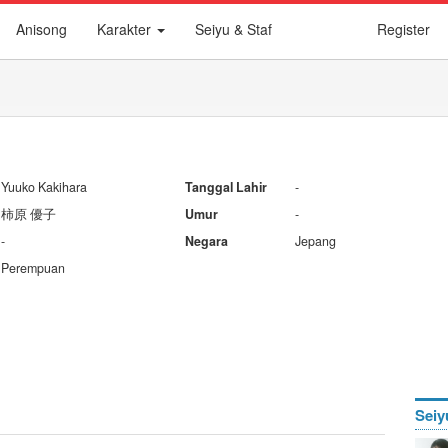
Anisong
Karakter
Seiyu & Staf
Register
Yuuko Kakihara
Tanggal Lahir
-
柿原 優子
Umur
-
-
Negara
Jepang
Perempuan
Seiy