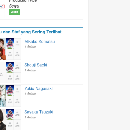
Seiyu
Aktif
u dan Staf yang Sering Terlibat
Mikako Komatsu
1 Anime
Shouji Saeki
1 Anime
Yukio Nagasaki
1 Anime
Sayaka Tsuzuki
1 Anime