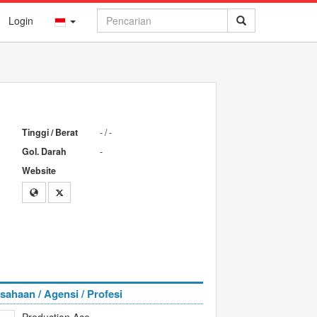
Login
Tinggi / Berat
- / -
Gol. Darah
-
Website
sahaan / Agensi / Profesi
Production Ace