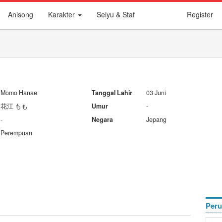
Anisong
Karakter
Seiyu & Staf
Register
Momo Hanae
Tanggal Lahir
03 Juni
花江 もも
Umur
-
-
Negara
Jepang
Perempuan
Peru