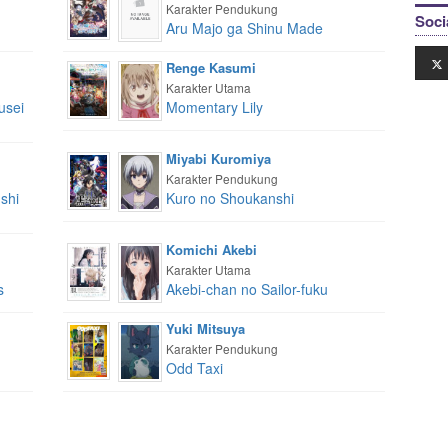
Karakter Pendukung
Soci
Aru Majo ga Shinu Made
Renge Kasumi
Karakter Utama
usei
Momentary Lily
Miyabi Kuromiya
Karakter Pendukung
shi
Kuro no Shoukanshi
Komichi Akebi
Karakter Utama
s
Akebi-chan no Sailor-fuku
Yuki Mitsuya
Karakter Pendukung
Odd Taxi