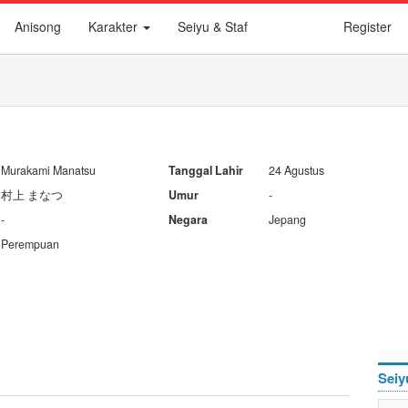
Anisong
Karakter
Seiyu & Staf
Register
Murakami Manatsu
Tanggal Lahir
24 Agustus
村上 まなつ
Umur
-
-
Negara
Jepang
Perempuan
Seiy