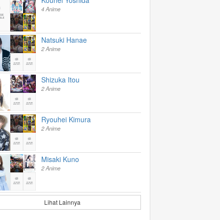
4 Anime
Natsuki Hanae
2 Anime
Shizuka Itou
2 Anime
Ryouhei Kimura
2 Anime
Misaki Kuno
2 Anime
Lihat Lainnya