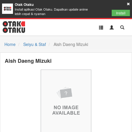
Otak Otaku
Install aplikasi Otak Otaku. Dapatkan update anime
Install
lebih cepat & nyaman
Toggle
Toggle
Toggl
navigation
Akun
Searc
Home
Seiyu & Staf
Aish Daeng Mizuki
Aish Daeng Mizuki