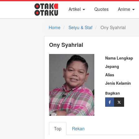
Artikel
Quotes
Anime
Home
Seiyu & Staf
Ony Syahrial
Ony Syahrial
Nama Lengkap
Jepang
Alias
Jenis Kelamin
Bagikan
Top
Rekan