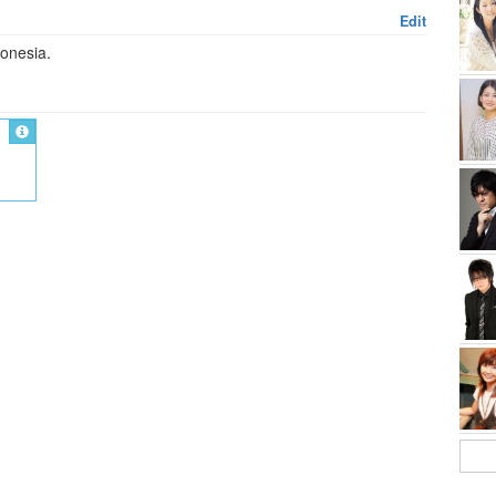
Edit
onesia.