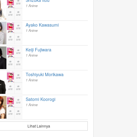
1 Anime
Ayako Kawasumi
1 Anime
Keiji Fujiwara
1 Anime
Toshiyuki Morikawa
1 Anime
Satomi Koorogi
1 Anime
Lihat Lainnya