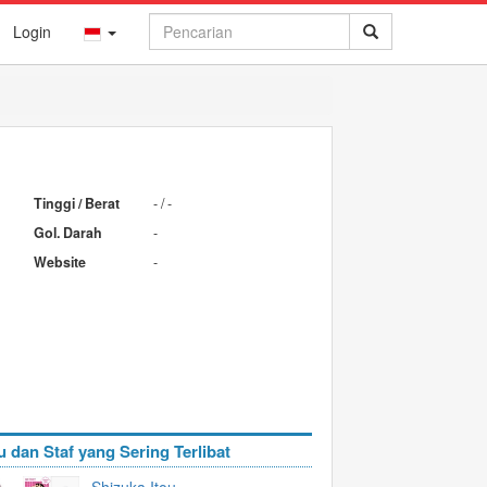
Login
Tinggi / Berat
- / -
Gol. Darah
-
Website
-
u dan Staf yang Sering Terlibat
Shizuka Itou