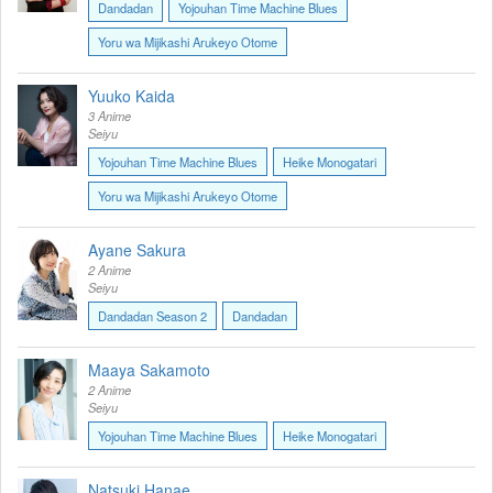
Dandadan
Yojouhan Time Machine Blues
Yoru wa Mijikashi Arukeyo Otome
Yuuko Kaida
3 Anime
Seiyu
Yojouhan Time Machine Blues
Heike Monogatari
Yoru wa Mijikashi Arukeyo Otome
Ayane Sakura
2 Anime
Seiyu
Dandadan Season 2
Dandadan
Maaya Sakamoto
2 Anime
Seiyu
Yojouhan Time Machine Blues
Heike Monogatari
Natsuki Hanae