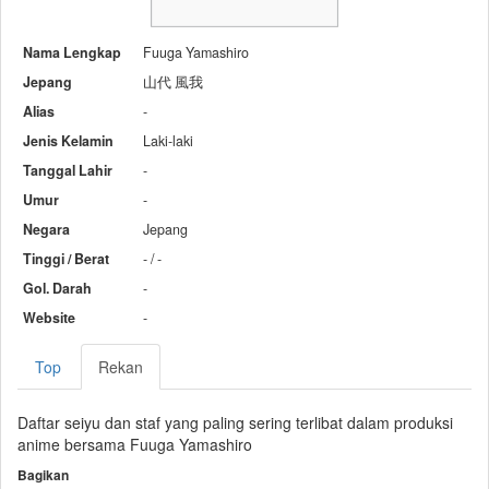
Nama Lengkap
Fuuga Yamashiro
Jepang
山代 風我
Alias
-
Jenis Kelamin
Laki-laki
Tanggal Lahir
-
Umur
-
Negara
Jepang
Tinggi / Berat
- / -
Gol. Darah
-
Website
-
Top
Rekan
Daftar seiyu dan staf yang paling sering terlibat dalam produksi
anime bersama Fuuga Yamashiro
Bagikan