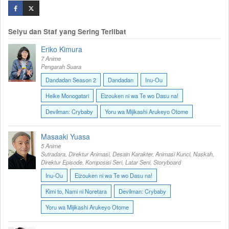
Seiyu dan Staf yang Sering Terlibat
Eriko Kimura
7 Anime
Pengarah Suara
Dandadan Season 2
Dandadan
Inu-Ou
Heike Monogatari
Eizouken ni wa Te wo Dasu na!
Devilman: Crybaby
Yoru wa Mijikashi Arukeyo Otome
Masaaki Yuasa
5 Anime
Sutradara, Direktur Animasi, Desain Karakter, Animasi Kunci, Naskah,
Direktur Episode, Komposisi Seri, Latar Seni, Storyboard
Inu-Ou
Eizouken ni wa Te wo Dasu na!
Kimi to, Nami ni Noretara
Devilman: Crybaby
Yoru wa Mijikashi Arukeyo Otome