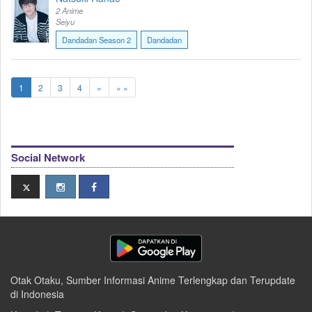
2 Anime
Seiyu
Dandadan Season 2
Dandadan
1
2
3
4
»
» »
Social Network
Otak Otaku, Sumber Informasi Anime Terlengkap dan Terupdate
di Indonesia