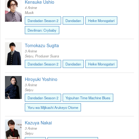
Kensuke Ushio
4 Anime
Musik
Dandadan Season 2
Dandadan
Heike Monogatari
Devilman: Crybaby
Tomokazu Sugita
3 Anime
Seiyu, Produser Suara
Dandadan Season 2
Dandadan
Heike Monogatari
Hiroyuki Yoshino
3 Anime
Seiyu
Dandadan Season 2
Yojouhan Time Machine Blues
Yoru wa Mijikashi Arukeyo Otome
Kazuya Nakai
3 Anime
Seiyu