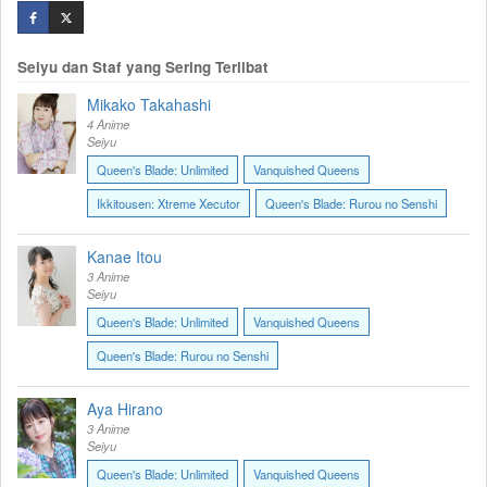
Seiyu dan Staf yang Sering Terlibat
Mikako Takahashi
4 Anime
Seiyu
Queen's Blade: Unlimited
Vanquished Queens
Ikkitousen: Xtreme Xecutor
Queen's Blade: Rurou no Senshi
Kanae Itou
3 Anime
Seiyu
Queen's Blade: Unlimited
Vanquished Queens
Queen's Blade: Rurou no Senshi
Aya Hirano
3 Anime
Seiyu
Queen's Blade: Unlimited
Vanquished Queens