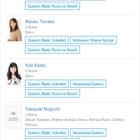
Queen's Blade: Rurou no Senshi
Atsuko Tanaka
3 Anime
Seiyu
Queen's Blade: Unlimited
Ikkitousen: Xtreme Xecutor
Queen's Blade: Rurou no Senshi
Yuki Kaida
3 Anime
Seiyu
Queen's Blade: Unlimited
Vanquished Queens
Queen's Blade: Rurou no Senshi
Takayuki Noguchi
3 Anime
Desain Karakter, Direktur Animasi Utama, Animasi Kunci, Direktur
Animasi
Queen's Blade: Unlimited
Vanquished Queens