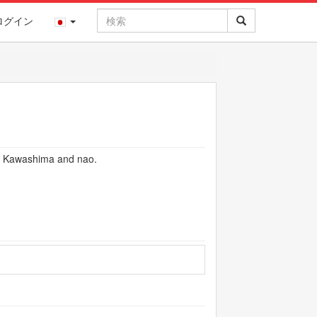
ログイン
Ai Kawashima and nao.