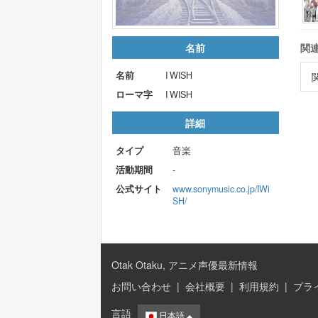
名前
関
名前
I WISH
ローマ字
I WISH
詳細
タイプ
音楽
活動期間
-
公式サイト
www.sonymusic.co.jp/IWi
SH/
Otak Otaku, アニメ声優最新情報
お問い合わせ
|
会社概要
|
利用規約
|
プラ
言語
日本語