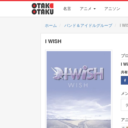
名言
アニメ
アニソン
ホーム
バンド＆アイドルグループ
I W
I WISH
プ
I W
共有
メ
アニ