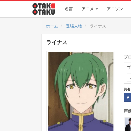
名言
アニメ
アニソン
ホーム
登場人物
ライナス
ライナス
プ
プ
共有
声優