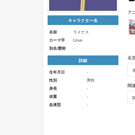
ア
キャラクター名
名前
ライナス
ローマ字
Linus
別名/愛称
-
名
詳細
生年月日
-
性別
男性
関
身長
-
体重
-
血液型
-