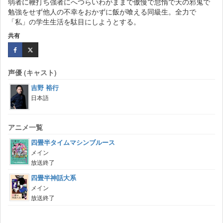
弱者に鞭打ち強者にへつらいわがままで傲慢で怠惰で天の邪鬼で
勉強をせず他人の不幸をおかずに飯が喰える同級生。全力で
「私」の学生生活を駄目にしようとする。
共有
声優 (キャスト)
吉野 裕行
日本語
アニメ一覧
四畳半タイムマシンブルース
メイン
放送終了
四畳半神話大系
メイン
放送終了