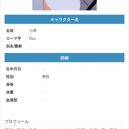
キャラクター名
名前
小津
ローマ字
Ozu
別名/愛称
-
詳細
生年月日
-
性別
男性
身長
-
体重
-
血液型
-
プロフィール