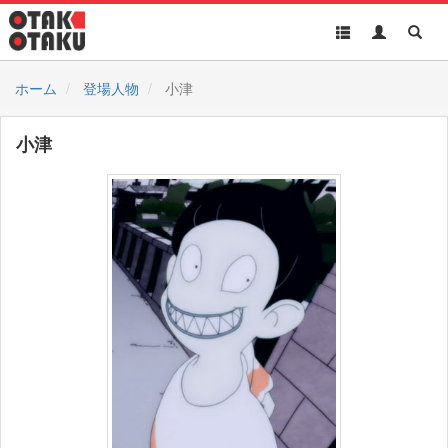
Toggle
Toggle
Toggl
navigation
Akun
Searc
ホーム
登場人物
小津
小津