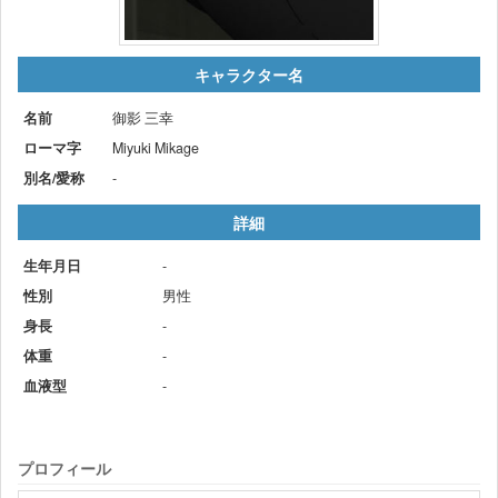
キャラクター名
名前
御影 三幸
ローマ字
Miyuki Mikage
別名/愛称
-
詳細
生年月日
-
性別
男性
身長
-
体重
-
血液型
-
プロフィール