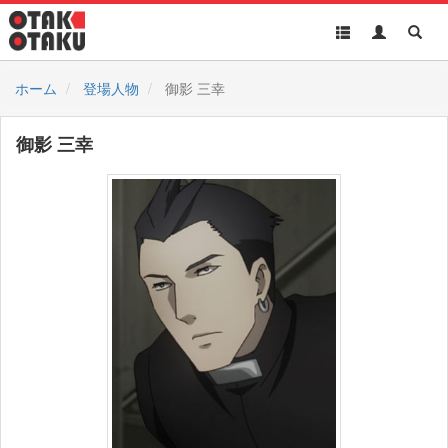
Toggle
Toggle
Toggl
navigation
Akun
Searc
ホーム
登場人物
御影 三幸
御影 三幸