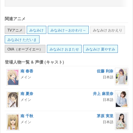
関連アニメ
TVアニメ
みなみけ
みなみけ～おかわり～
みなみけ おかえり
みなみけ ただいま
OVA（オーブイエー）
みなみけ おまたせ
みなみけ 夏やすみ
登場人物一覧 & 声優 (キャスト)
南 春香
佐藤 利奈
メイン
日本語
南 夏奈
井上 麻里奈
メイン
日本語
南 千秋
茅原 実里
メイン
日本語