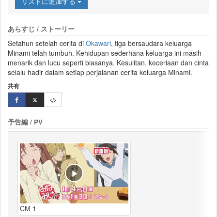
リストに追加する
あらすじ / ストーリー
Setahun setelah cerita di
Okawari
, tiga bersaudara keluarga
Minami
telah tumbuh. Kehidupan sederhana keluarga ini masih
menarik dan lucu seperti biasanya. Kesulitan, keceriaan dan cinta
selalu hadir dalam setiap perjalanan cerita keluarga Minami.
共有
予告編 / PV
CM 1