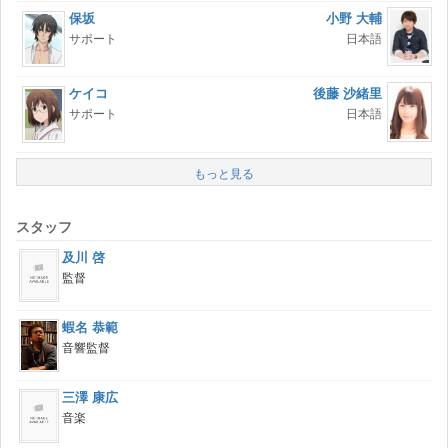
保坂
小野 大輔
サポート
日本語
ケイコ
後藤 沙緒里
サポート
日本語
もっと見る
スタッフ
及川 啓
監督
蝦名 恭範
音響監督
三澤 康広
音楽