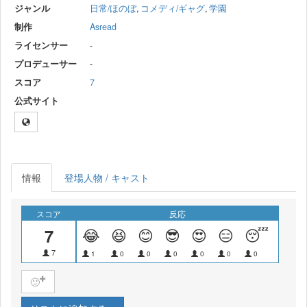
ジャンル
日常/ほのぼ
,
コメディ/ギャグ
,
学園
制作
Asread
ライセンサー
-
プロデューサー
-
スコア
7
公式サイト
情報
登場人物 / キャスト
スコア
反応
7
😂
😆
😊
😎
😍
😑
😴
😝
7
1
0
0
0
0
0
0
0
🙂