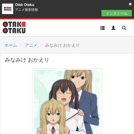
Otak Otaku
アニメ最新情報
インストール
Toggle
Toggle
Toggl
navigation
Akun
Searc
ホーム
アニメ
みなみけ おかえり
みなみけ おかえり