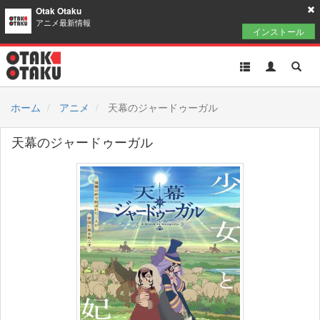
Otak Otaku
アニメ最新情報
インストール
Toggle
Toggle
Toggl
navigation
Akun
Searc
ホーム
アニメ
天幕のジャードゥーガル
天幕のジャードゥーガル