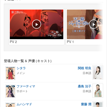
PV 2
PV 1
登場人物一覧 & 声優 (キャスト)
シタラ
関根 明良
メイン
日本語
ファーティマ
桑島 法子
サポート
日本語
ムハンマド
齋藤 潤