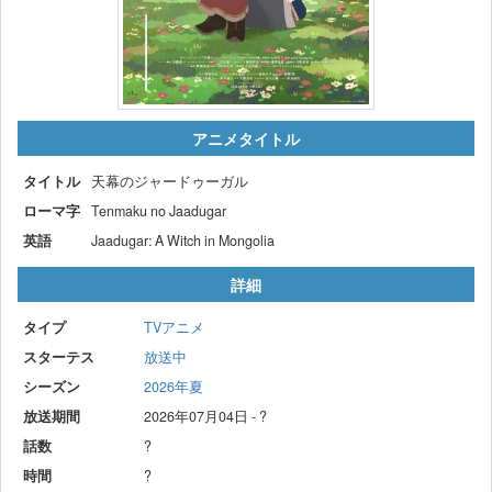
アニメタイトル
タイトル
天幕のジャードゥーガル
ローマ字
Tenmaku no Jaadugar
英語
Jaadugar: A Witch in Mongolia
詳細
タイプ
TVアニメ
スターテス
放送中
シーズン
2026年夏
放送期間
2026年07月04日 - ?
話数
?
時間
?