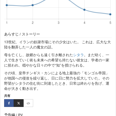
あらすじ / ストーリー
13世紀、イランの奴隷市場にその少女はいた。 これは、広大な大
陸を翻弄した一人の魔女の話。
母を亡くし、故郷からも遠く引き離された
シタラ
。まだ幼く、一
人で生きていく術も未来への希望も持たない彼女は、学者の一家
に拾われ、穏やかな日々の中で“知”を授けられる。
その頃、皇帝チンギス・カンによる地上最強の「モンゴル帝国」
が他国への侵攻を繰り返し、日に日に勢力を拡大していた。その
野望がシタラの住む街に到達したとき、日常は終わりを告げ、運
命が大きく動き出す。
共有
予告編 / PV