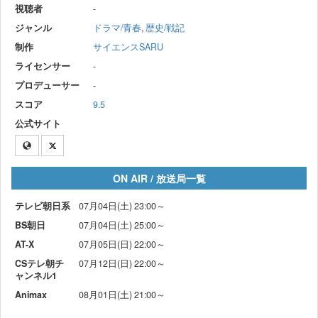
視聴者
-
ジャンル
ドラマ/青春
,
歴史/戦記
制作
サイエンスSARU
ライセンサー
-
プロデューサー
-
スコア
9.5
公式サイト
ON AIR / 放送局一覧
テレビ朝日系
07月04日(土) 23:00～
BS朝日
07月04日(土) 25:00～
AT-X
07月05日(日) 22:00～
CSテレ朝チ
07月12日(日) 22:00～
ャンネル1
Animax
08月01日(土) 21:00～