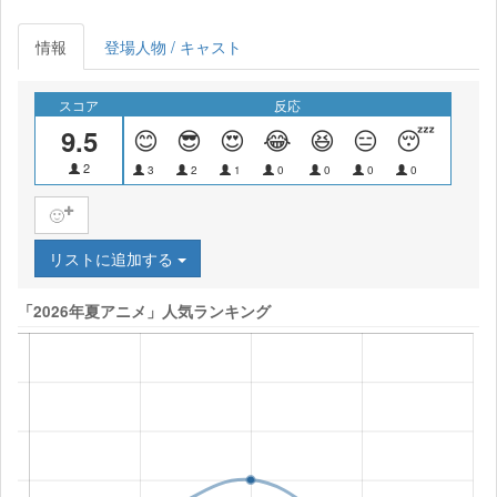
情報
登場人物 / キャスト
スコア
反応
9.5
😊
😎
😍
😂
😆
😑
😴
😝
2
3
2
1
0
0
0
0
0
🙂
リストに追加する
「2026年夏アニメ」人気ランキング