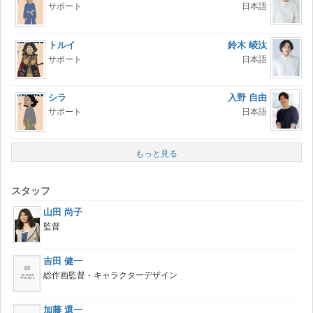
サポート
日本語
トルイ
鈴木 崚汰
サポート
日本語
シラ
入野 自由
サポート
日本語
もっと見る
スタッフ
山田 尚子
監督
吉田 健一
総作画監督・キャラクターデザイン
加藤 還一