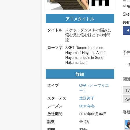
sin
Ske
アニメタイトル
共有
タイトル
スケットダンス 妹の悩みに
悩む兄に悩む妹とその仲間
達
ローマ字
SKET Dance: Imouto no
予告
Nayami ni Nayamu Ani ni
Nayamu Imouto to Sono
Nakama-tachi
詳細
関
タイプ
OVA（オーブイエ
ー）
T
スターテス
放送終了
O
シーズン
2013年冬
登場
放送期間
2013年02月04日
話数
全1話
時間
27分