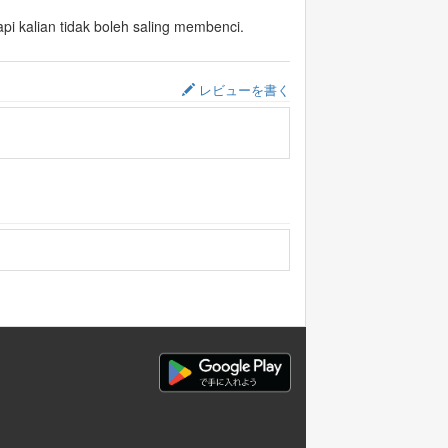
api kalian tidak boleh saling membenci.
レビューを書く