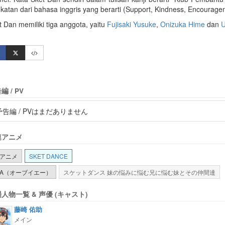
gkatan dari bahasa inggris yang berarti (Support, Kindness, Encourage
t Dan memiliki tiga anggota, yaitu
Fujisaki Yusuke
,
Onizuka Hime
dan
U
編 / PV
予告編 / PVはまだありません
連アニメ
Vアニメ
SKET DANCE
VA（オーブイエー）
スケットダンス 妹の悩みに悩む兄に悩む妹とその仲間達
人物一覧 & 声優 (キャスト)
藤崎 佑助
メイン