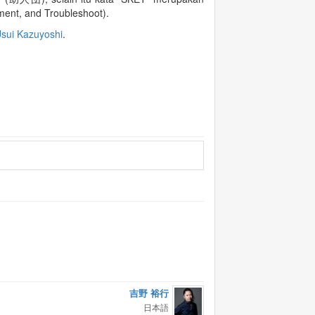
ment, and Troubleshoot).
sui Kazuyoshi
.
吉野 裕行
日本語