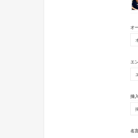
オー
エン
挿
名