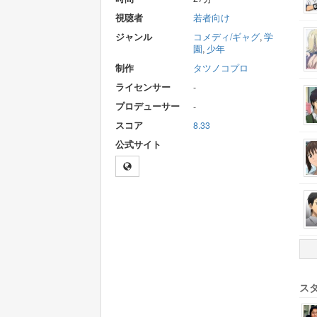
視聴者
若者向け
ジャンル
コメディ/ギャグ
,
学
園
,
少年
制作
タツノコプロ
ライセンサー
-
プロデューサー
-
スコア
8.33
公式サイト
ス