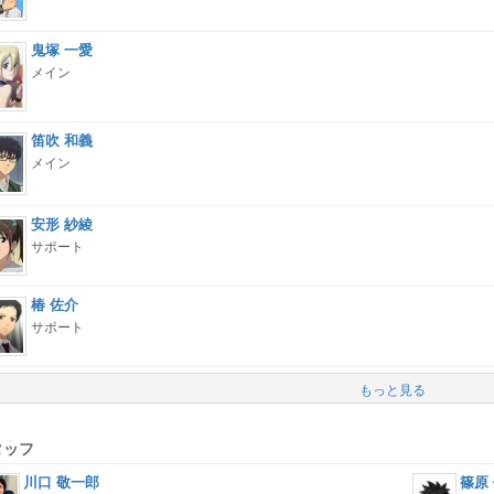
鬼塚 一愛
メイン
笛吹 和義
メイン
安形 紗綾
サポート
椿 佐介
サポート
もっと見る
タッフ
川口 敬一郎
篠原