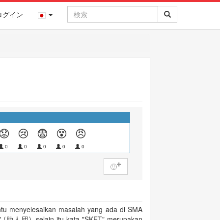
ログイン
😟
😢
😨
😵
😠
0
0
0
0
0
🙂
 menyelesaikan masalah yang ada di SMA
tu" (助人団), selain itu kata "SKET" merupakan