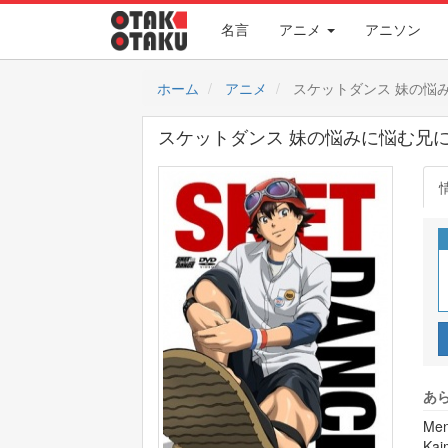
名言
アニメ
アニソン
ホーム
アニメ
スケットダンス 妹の悩
スケットダンス 妹の悩みに悩む兄
あら
Men
Kai