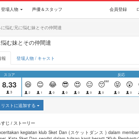
登場人物
声優＆スタッフ
会員登録
みに悩む兄に悩む妹とその仲間達
に悩む妹とその仲間達
情報
登場人物 / キャスト
スコア
反応
8.33
😆
😊
😂
😎
😍
😑
😴
😝
😲
3
2
1
0
0
0
0
0
0
0
リストに追加する
すじ / ストーリー
ceritakan kegiatan klub Sket Dan (スケットダンス ) dalam membantu
mei. Kata Sket Dan sendiri dalam tulisan kanji berarti "Klub Pemban