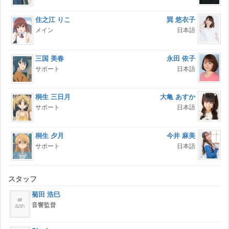
住之江 りこ
巽 悠衣子
メイン
日本語
三国 美春
永田 依子
サポート
日本語
桐生 三日月
大亀 あすか
サポート
日本語
桐生 夕月
今井 麻美
サポート
日本語
スタッフ
菊田 浩巳
音響監督