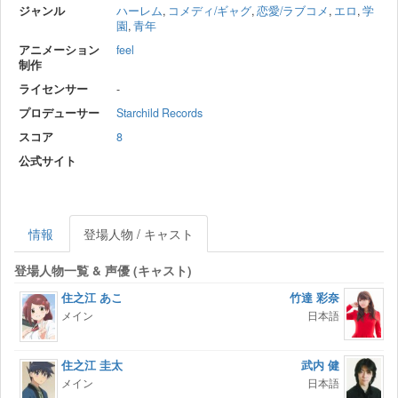
ジャンル
ハーレム
,
コメディ/ギャグ
,
恋愛/ラブコメ
,
エロ
,
学
園
,
青年
アニメーション
feel
制作
ライセンサー
-
プロデューサー
Starchild Records
スコア
8
公式サイト
情報
登場人物 / キャスト
登場人物一覧 & 声優 (キャスト)
住之江 あこ
竹達 彩奈
メイン
日本語
住之江 圭太
武内 健
メイン
日本語