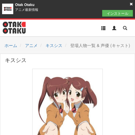
Otak Otaku
アニメ最新情報
インストール
Toggle
Toggle
Toggl
navigation
Akun
Searc
ホーム
アニメ
キスシス
登場人物一覧 & 声優 (キャスト)
キスシス