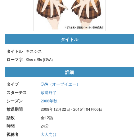
タイトル
タイトル
キスシス
ローマ字
Kiss x Sis (OVA)
詳細
タイプ
OVA（オーブイエー）
スターテス
放送終了
シーズン
2008年秋
放送期間
2008年12月22日 - 2015年04月06日
話数
全12話
時間
24分
視聴者
大人向け