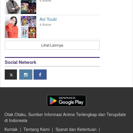
4 Anime
Aoi Yuuki
4 Anime
Lihat Lainnya
Social Network
Otak Otaku, Sumber Informasi Anime Terlengkap dan Terupdate
di Indonesia
Kontak
|
Tentang Kami
|
Syarat dan Ketentuan
|