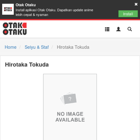
Otak Otaku
Install aplikasi Otak Otaku. Dapatkan update anime
Install
lebih cepat & nyaman
Toggle
Toggle
Toggl
navigation
Akun
Searc
Home
Seiyu & Staf
Hirotaka Tokuda
Hirotaka Tokuda