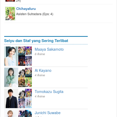
24)
Chihayafuru
Asisten Sutradara (Eps: 4)
Seiyu dan Staf yang Sering Terlibat
Maaya Sakamoto
6 Anime
Ai Kayano
4 Anime
Tomokazu Sugita
4 Anime
Junichi Suwabe