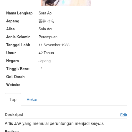
Nama Lengkap
Sora Aoi
Jepang
蒼井 そら
Alias
Sola Aoi
Jenis Kelamin
Perempuan
Tanggal Lahir
11 November 1983
Umur
42 Tahun
Negara
Jepang
Tinggi / Berat
- / -
Gol. Darah
-
Website
-
Top
Rekan
Deskripsi
Edit
Artis JAV yang memulai peruntungan menjadi
seiyuu
.
Bagikan