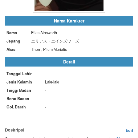
Nama Karakter
Nama
Elias Ainsworth
Jepang
エリアス・エインズワーズ
Alias
Thorn, Pilum Murialis
Detail
Tanggal Lahir
-
Jenis Kelamin
Laki-laki
Tinggi Badan
-
Berat Badan
-
Gol. Darah
-
Deskripsi
Edit