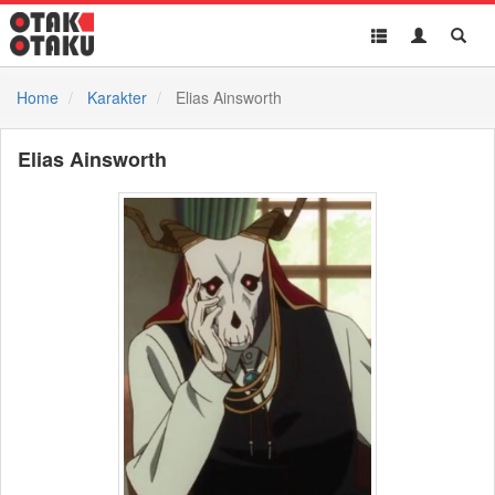
Toggle
Toggle
Toggl
navigation
Akun
Searc
Home
Karakter
Elias Ainsworth
Elias Ainsworth