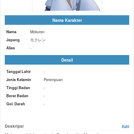
Nama Karakter
Nama
Mokuren
Jepang
モクレン
Alias
-
Detail
Tanggal Lahir
-
Jenis Kelamin
Perempuan
Tinggi Badan
-
Berat Badan
-
Gol. Darah
-
Deskripsi
Edit