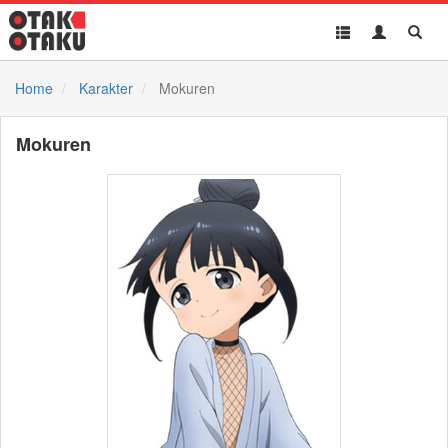
Toggle
Toggle
Toggl
navigation
Akun
Searc
Home
Karakter
Mokuren
Mokuren