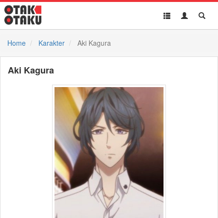
Toggle
Toggle
Toggl
navigation
Akun
Searc
Home
Karakter
Aki Kagura
Aki Kagura