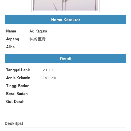
Nama Karakter
Nama
Aki Kagura
Jepang
神楽 亜貴
Alias
-
Detail
Tanggal Lahir
20 Juli
Jenis Kelamin
Laki-laki
Tinggi Badan
-
Berat Badan
-
Gol. Darah
-
Deskripsi