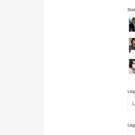
Sta
Lag
L
Lag