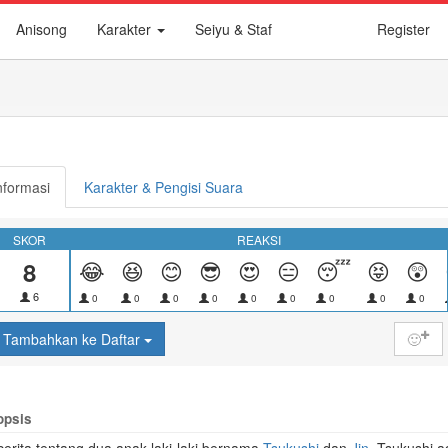
Anisong
Karakter
Seiyu & Staf
Register
nformasi
Karakter & Pengisi Suara
SKOR
REAKSI
8
😂
😆
😊
😎
😍
😑
😴
😝
😲
6
0
0
0
0
0
0
0
0
0
Tambahkan ke Daftar
🙂
opsis