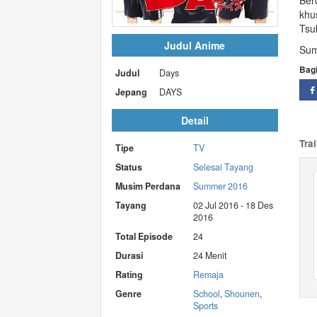
Ber
khu
Tsu
Judul Anime
Sum
Bag
Judul
Days
Jepang
DAYS
Detail
Trai
Tipe
TV
Status
Selesai Tayang
Musim Perdana
Summer 2016
Tayang
02 Jul 2016 - 18 Des
2016
Total Episode
24
Durasi
24 Menit
Rating
Remaja
Genre
School
,
Shounen
,
Sports