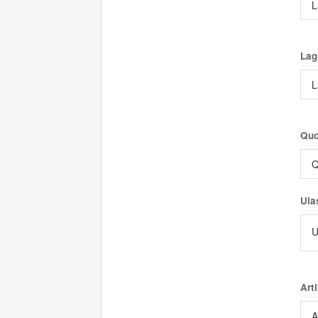
L
Lag
L
Quo
Q
Ula
U
Arti
A