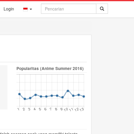
Login
Popularitas (Anime Summer 2016)
😟
😢
😨
😵
😠
0
0
0
0
0