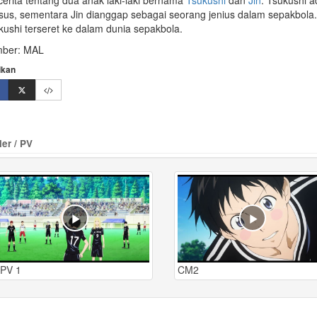
cerita tentang dua anak laki-laki bernama
Tsukushi
dan
Jin
. Tsukushi a
sus, sementara Jin dianggap sebagai seorang jenius dalam sepakbola.
kushi terseret ke dalam dunia sepakbola.
ber: MAL
ikan
ler / PV
PV 1
CM2