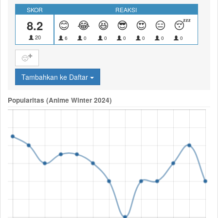
SKOR
REAKSI
8.2
😊
😂
😆
😎
😍
😑
😴
😝
20
6
0
0
0
0
0
0
0
🙂
Tambahkan ke Daftar
Popularitas (Anime Winter 2024)