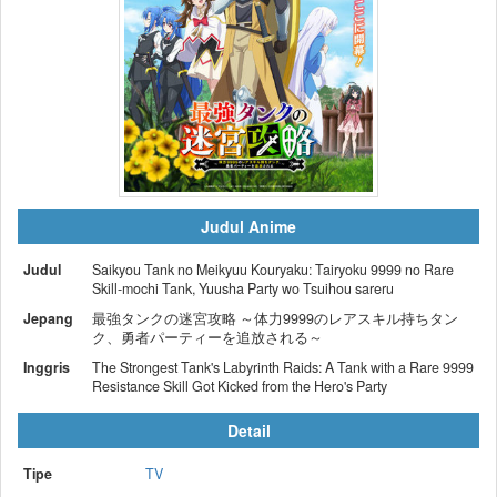
Judul Anime
Judul
Saikyou Tank no Meikyuu Kouryaku: Tairyoku 9999 no Rare
Skill-mochi Tank, Yuusha Party wo Tsuihou sareru
Jepang
最強タンクの迷宮攻略 ～体力9999のレアスキル持ちタン
ク、勇者パーティーを追放される～
Inggris
The Strongest Tank's Labyrinth Raids: A Tank with a Rare 9999
Resistance Skill Got Kicked from the Hero's Party
Detail
Tipe
TV