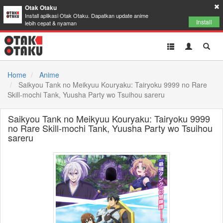
Otak Otaku
Install aplikasi Otak Otaku. Dapatkan update anime
Install
lebih cepat & nyaman
Toggle
Toggle
Toggl
navigation
Akun
Searc
Home
Anime
Saikyou Tank no Meikyuu Kouryaku: Tairyoku 9999 no Rare
Skill-mochi Tank, Yuusha Party wo Tsuihou sareru
Saikyou Tank no Meikyuu Kouryaku: Tairyoku 9999
no Rare Skill-mochi Tank, Yuusha Party wo Tsuihou
sareru