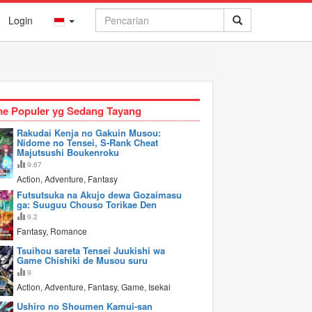
Login
e Populer yg Sedang Tayang
Rakudai Kenja no Gakuin Musou:
Nidome no Tensei, S-Rank Cheat
Majutsushi Boukenroku
9.67
Action, Adventure, Fantasy
Futsutsuka na Akujo dewa Gozaimasu
ga: Suuguu Chouso Torikae Den
9.2
Fantasy, Romance
Tsuihou sareta Tensei Juukishi wa
Game Chishiki de Musou suru
9
Action, Adventure, Fantasy, Game, Isekai
Ushiro no Shoumen Kamui-san