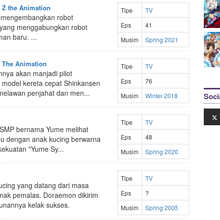
 Z the Animation
Tipe
TV
ute mengembangkan robot
Eps
41
er" yang menggabungkan robot
n baru. ...
Musim
Spring 2021
 The Animation
Tipe
TV
nnya akan manjadi pilot
Eps
76
h model kereta cepat Shinkansen
melawan penjahat dan men...
Soci
Musim
Winter 2018
Tipe
TV
is SMP bernama Yume melihat
Eps
48
emu dengan anak kucing berwarna
ekuatan "Yume Sy...
Musim
Spring 2020
Tipe
TV
ucing yang datang dari masa
Eps
?
anak pemalas. Doraemon dikirim
unannya kelak sukses.
Musim
Spring 2005