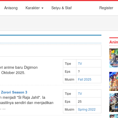
Anisong
Karakter
Seiyu & Staf
Register
Anim
Tipe
TV
ri anime baru Digimon
Eps
?
g Oktober 2025.
Musim
Fall 2025
 Zorori Season 3
Tipe
TV
n menjadi "Si Raja Jahil". Ia
Eps
25
astilnya sendiri dan menjadikan
 ...
Musim
Spring 2022