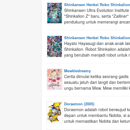
Shinkansen Henkei Robo Shinkalion
Shinkansen Ultra Evolution Instit
"Shinkalion Z" baru, serta "Zailin
pendukung untuk memerangi ancama
Shinkansen Henkei Robo Shinkalion
Hayato Hayasugi dan anak-anak lai
Shinkalion. Robot Shinkalion adala
yang berubah menjadi robot untuk 
Mewkledreamy
Cerita dimulai ketika seorang gad
sesuatu jatuh dari langit dan bert
ungu bernama Mew. Mew memiliki k
Doraemon (2005)
Doraemon adalah robot berwujud k
depan untuk membantu Nobita, si 
untuk memastikan Nobita dan ketur