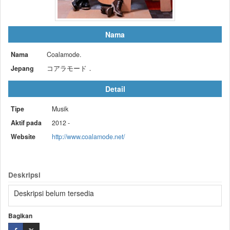
Nama
Nama
Coalamode.
Jepang
コアラモード．
Detail
Tipe
Musik
Aktif pada
2012 -
Website
http://www.coalamode.net/
Deskripsi
Deskripsi belum tersedia
Bagikan