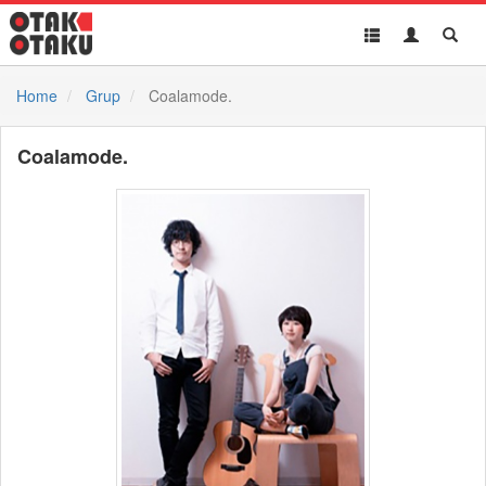
Toggle
Toggle
Toggl
navigation
Akun
Searc
Home
Grup
Coalamode.
Coalamode.