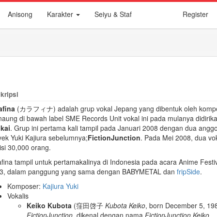
Anisong
Karakter
Seiyu & Staf
Register
kripsi
afina
(カラフィナ) adalah grup vokal Jepang yang dibentuk oleh kompose
naung di bawah label SME Records Unit vokal ini pada mulanya didiri
kai
. Grup ini pertama kali tampil pada Januari 2008 dengan dua angg
yek Yuki Kajiura sebelumnya;
FictionJunction
. Pada Mei 2008, dua vok
isi 30,000 orang.
afina tampil untuk pertamakalinya di Indonesia pada acara Anime Fest
3, dalam panggung yang sama dengan BABYMETAL dan
fripSide
.
Komposer:
Kajiura Yuki
Vokalis
Keiko Kubota
(
窪田啓子
Kubota Keiko
, born December 5, 19
FictionJunction
, dikenal dengan nama
FictionJunction Keiko
.