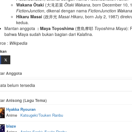
Wakana Ōtaki
(
大滝若菜
Ōtaki Wakana
, born December 10, 
FictionJunction
, dikenal dengan nama
FictionJunction Wakan
Hikaru Masai
(
政井光
Masai Hikaru
, born July 2, 1987)
direkru
kedua.
Mantan anggota
: Maya Toyoshima
(
豊島摩耶
Toyoshima Maya
)
: 
bahwa Maya sudah bukan bagian dari Kalafina.
rce :
Wikipedia
ikan
tar Anggota
ata belum tersedia
tar Anisong (Lagu Tema)
Hyakka Ryouran
Anime
Katsugeki/Touken Ranbu
blaze
Anime
Arslan Senki: Fuujin Ranbu