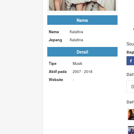
Nama
Nama
Kalafina
Jepang
Kalafina
Sou
Detail
Bag
Tipe
Musik
Aktif pada
2007 - 2018
Daf
Website
-
D
Daf