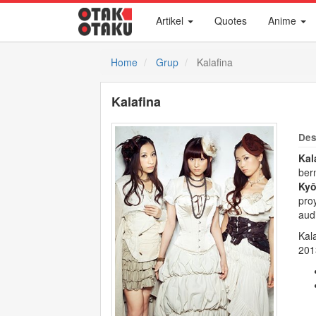
Artikel
Quotes
Anime
Home
Grup
Kalafina
Kalafina
Des
Kal
ber
Kyō
pro
aud
Kal
201